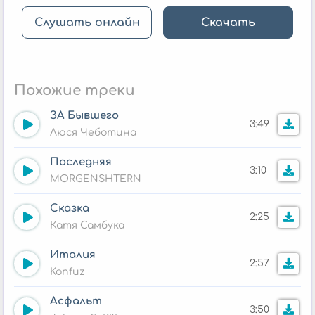
Слушать онлайн
Скачать
Похожие треки
ЗА Бывшего
3:49
Люся Чеботина
Последняя
3:10
MORGENSHTERN
Сказка
2:25
Катя Самбука
Италия
2:57
Konfuz
Асфальт
3:50