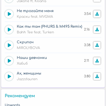
Jakone ft. Kiliana
Не трогайте меня
3:54
Краски feat. MVGMA
Как ты там (PHURS & M495 Remix)
2:16
Bahh Tee feat. Turken
Скрипач
3:38
MIROLYBOVA
Наши девчонки
2:11
Хабиб
Ах, женщины
3:80
Jazzdauren
Рекомендуем
Unwords