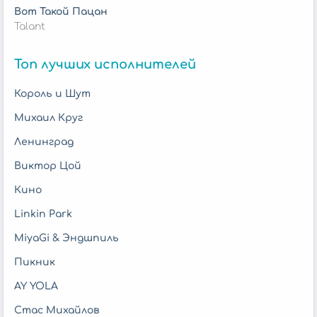
Вот Такой Пацан
Talant
Топ лучших исполнителей
Король и Шут
Михаил Круг
Ленинград
Виктор Цой
Кино
Linkin Park
MiyaGi & Эндшпиль
Пикник
AY YOLA
Стас Михайлов