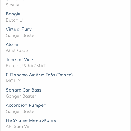
Sizelle
Boogie
Butch U
Virtual Fury
Ganger Baster
Alone
West Code
Tears of Vice
Butch U & KAZMAT
Я Просто Люблю Тебя (Dance)
MOLLY
Sahara Car Bass
Ganger Baster
Accordion Pumper
Ganger Baster
Не Учите Меня Жить
ARi Sam Vii