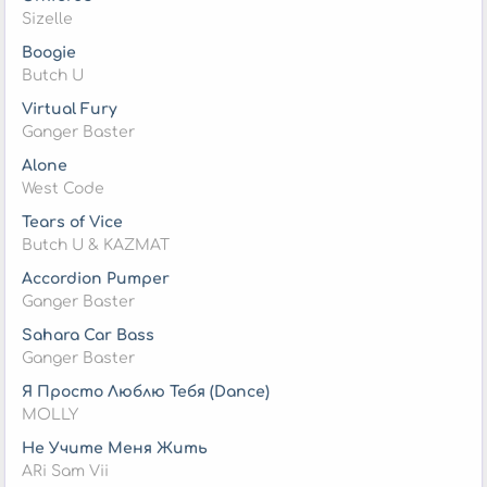
Sizelle
Boogie
Butch U
Virtual Fury
Ganger Baster
Alone
West Code
Tears of Vice
Butch U & KAZMAT
Accordion Pumper
Ganger Baster
Sahara Car Bass
Ganger Baster
Я Просто Люблю Тебя (Dance)
MOLLY
Не Учите Меня Жить
ARi Sam Vii