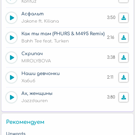
Konfuz
Асфальт
3:50
Jakone ft. Kiliana
Как ты там (PHURS & M495 Remix)
2:16
Bahh Tee feat. Turken
Скрипач
3:38
MIROLYBOVA
Наши девчонки
2:11
Хабиб
Ах, женщины
3:80
Jazzdauren
Рекомендуем
Unwords