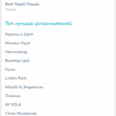
Вот Такой Пацан
Talant
Топ лучших исполнителей
Король и Шут
Михаил Круг
Ленинград
Виктор Цой
Кино
Linkin Park
MiyaGi & Эндшпиль
Пикник
AY YOLA
Стас Михайлов