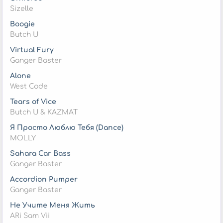
Sizelle
Boogie
Butch U
Virtual Fury
Ganger Baster
Alone
West Code
Tears of Vice
Butch U & KAZMAT
Я Просто Люблю Тебя (Dance)
MOLLY
Sahara Car Bass
Ganger Baster
Accordion Pumper
Ganger Baster
Не Учите Меня Жить
ARi Sam Vii