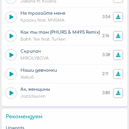
Jakone ft. Kiliana
Не трогайте меня
3:54
Краски feat. MVGMA
Как ты там (PHURS & M495 Remix)
2:16
Bahh Tee feat. Turken
Скрипач
3:38
MIROLYBOVA
Наши девчонки
2:11
Хабиб
Ах, женщины
3:80
Jazzdauren
Рекомендуем
Unwords