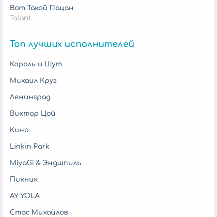
Вот Такой Пацан
Talant
Топ лучших исполнителей
Король и Шут
Михаил Круг
Ленинград
Виктор Цой
Кино
Linkin Park
MiyaGi & Эндшпиль
Пикник
AY YOLA
Стас Михайлов