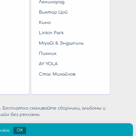
Ленинград
Виктор Цой
Кино
Linkin Park
MiyaGi & Эндшпиль
Пикник
AY YOLA
Стас Михайлов
. Бесплатно скачивайте сборники, альбомы и
айн без рекламы.
okie.
OK