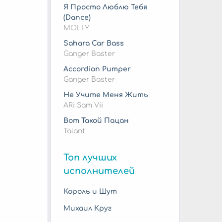
Я Просто Люблю Тебя
(Dance)
MOLLY
Sahara Car Bass
Ganger Baster
Accordion Pumper
Ganger Baster
Не Учите Меня Жить
ARi Sam Vii
Вот Такой Пацан
Talant
Топ лучших
исполнителей
Король и Шут
Михаил Круг