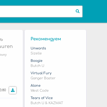
ть
Рекомендуем
auren
Unwords
Sizelle
зыку
Boogie
Butch U
Virtual Fury
Ganger Baster
Alone
3:80
West Code
Tears of Vice
Butch U & KAZMAT