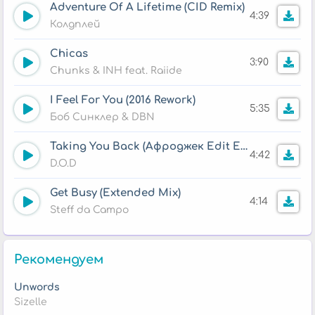
Adventure Of A Lifetime (CID Remix)
4:39
Колдплей
Chicas
3:90
Chunks & INH feat. Raiide
I Feel For You (2016 Rework)
5:35
Боб Синклер & DBN
Taking You Back (Афроджек Edit Extended)
4:42
D.O.D
Get Busy (Extended Mix)
4:14
Steff da Campo
Рекомендуем
Unwords
Sizelle