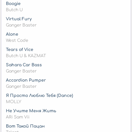
Boogie
Butch U
Virtual Fury
Ganger Baster
Alone
West Code
Tears of Vice
Butch U & KAZMAT
Sahara Car Bass
Ganger Baster
Accordion Pumper
Ganger Baster
Я Просто Люблю Тебя (Dance)
MOLLY
Не Учите Меня Жить
ARi Sam Vii
Вот Такой Пацан