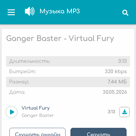
Музыка MP3
Ganger Baster - Virtual Fury
Длительность:
3:13
Битрейт:
320 kbps
Размер:
7.44 МБ
Дата:
30.05.2026
Virtual Fury
3:13
Ganger Baster
Слушать онлайн
Скачать