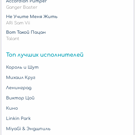
Accordion Pumper
Ganger Baster
Не Учите Меня Жить
ARi Sam Vii
Вот Такой Пацан
Talant
Топ лучших исполнителей
Король и Шут
Михаил Круг
Ленинград
Виктор Цой
Кино
Linkin Park
MiyaGi & Эндшпиль