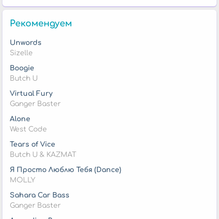
Рекомендуем
Unwords
Sizelle
Boogie
Butch U
Virtual Fury
Ganger Baster
Alone
West Code
Tears of Vice
Butch U & KAZMAT
Я Просто Люблю Тебя (Dance)
MOLLY
Sahara Car Bass
Ganger Baster