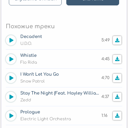
Похожие треки
Decadent
5:49
U.D.O.
Whistle
4:45
Flo Rida
I Won't Let You Go
4:70
Snow Patrol
Stay The Night (Feat. Hayley Williams)
4:37
Zedd
Prologue
1:16
Electric Light Orchestra