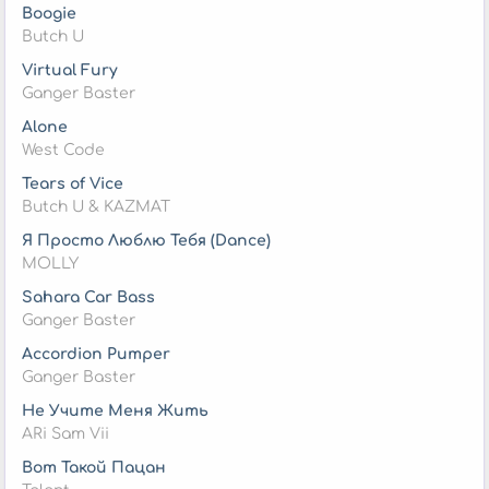
Boogie
Butch U
Virtual Fury
Ganger Baster
Alone
West Code
Tears of Vice
Butch U & KAZMAT
Я Просто Люблю Тебя (Dance)
MOLLY
Sahara Car Bass
Ganger Baster
Accordion Pumper
Ganger Baster
Не Учите Меня Жить
ARi Sam Vii
Вот Такой Пацан