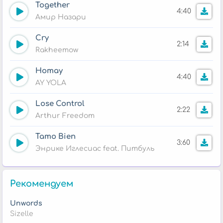
Together
4:40
Амир Назари
Cry
2:14
Rakheemow
Homay
4:40
AY YOLA
Lose Control
2:22
Arthur Freedom
Tamo Bien
3:60
Энрике Иглесиас feat. Питбуль
Рекомендуем
Unwords
Sizelle