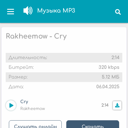
Музыка MP3
Rakheemow - Cry
Длительность:
2:14
Битрейт:
320 kbps
Размер:
5.12 МБ
Дата:
06.04.2025
Cry
2:14
Rakheemow
Слушать онлайн
Скачать