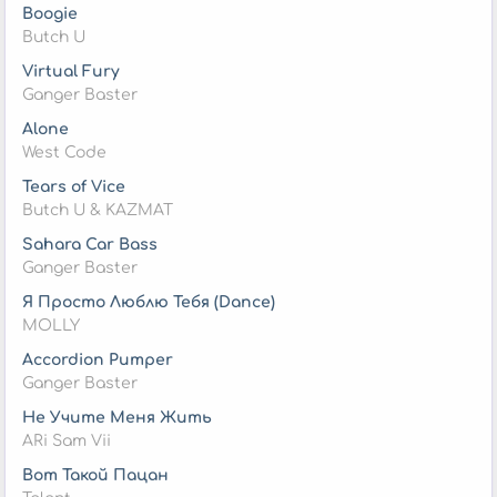
Boogie
Butch U
Virtual Fury
Ganger Baster
Alone
West Code
Tears of Vice
Butch U & KAZMAT
Sahara Car Bass
Ganger Baster
Я Просто Люблю Тебя (Dance)
MOLLY
Accordion Pumper
Ganger Baster
Не Учите Меня Жить
ARi Sam Vii
Вот Такой Пацан