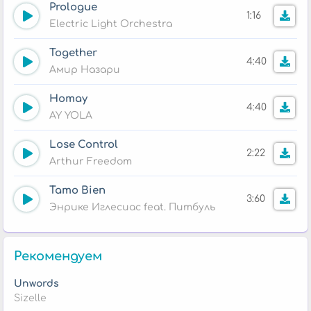
Prologue
1:16
Electric Light Orchestra
Together
4:40
Амир Назари
Homay
4:40
AY YOLA
Lose Control
2:22
Arthur Freedom
Tamo Bien
3:60
Энрике Иглесиас feat. Питбуль
Рекомендуем
Unwords
Sizelle