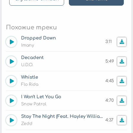
Похожие треки
Dropped Down
3:11
Imany
Decadent
5:49
U.D.O.
Whistle
4:45
Flo Rida
I Won't Let You Go
4:70
Snow Patrol
Stay The Night (Feat. Hayley Williams)
4:37
Zedd