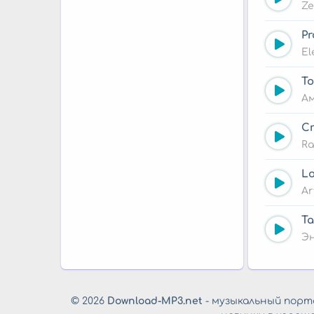
Z
Pr
El
To
А
Cr
R
Lo
Ar
Ta
Эн
© 2026
Download-MP3.net
- музыкальный порта