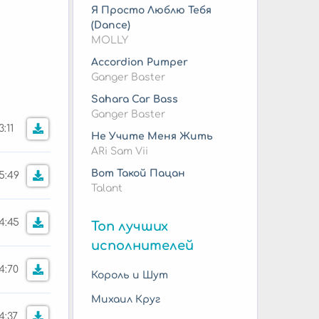
Я Просто Люблю Тебя
(Dance)
MOLLY
Accordion Pumper
Ganger Baster
Sahara Car Bass
Ganger Baster
3:11
Не Учите Меня Жить
ARi Sam Vii
Вот Такой Пацан
5:49
Talant
4:45
Топ лучших
исполнителей
4:70
Король и Шут
Михаил Круг
4:37