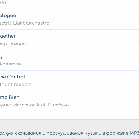
edd
ologue
ectric Light Orchestra
gether
мир Назари
y
akheemow
se Control
thur Freedom
mo Bien
рике Иглесиас feat. Питбуль
л для скачивания и прослушивания музыки в формате MP3