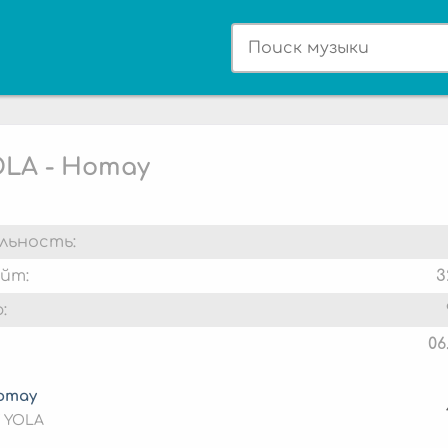
OLA - Homay
льность:
йт:
3
:
06
omay
 YOLA