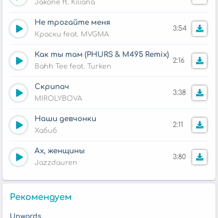
Jakone ft. Kiliana
Не трогайте меня
3:54
Краски feat. MVGMA
Как ты там (PHURS & M495 Remix)
2:16
Bahh Tee feat. Turken
Скрипач
3:38
MIROLYBOVA
Наши девчонки
2:11
Хабиб
Ах, женщины
3:80
Jazzdauren
Рекомендуем
Unwords