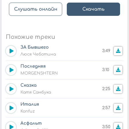
Слушать онлайн
Скачать
Похожие треки
ЗА Бывшего
3:49
Люся Чеботина
Последняя
3:10
MORGENSHTERN
Сказка
2:25
Катя Самбука
Италия
2:57
Konfuz
Асфальт
3:50