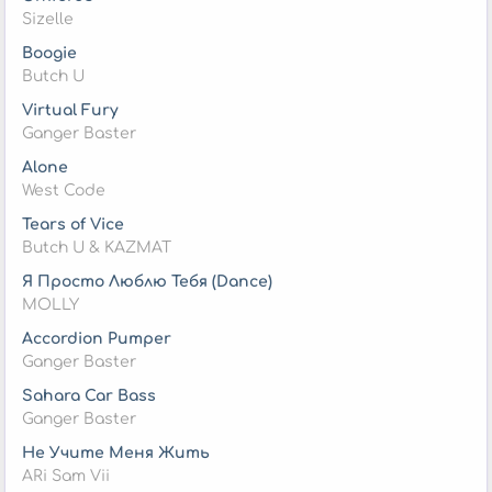
Sizelle
Boogie
Butch U
Virtual Fury
Ganger Baster
Alone
West Code
Tears of Vice
Butch U & KAZMAT
Я Просто Люблю Тебя (Dance)
MOLLY
Accordion Pumper
Ganger Baster
Sahara Car Bass
Ganger Baster
Не Учите Меня Жить
ARi Sam Vii