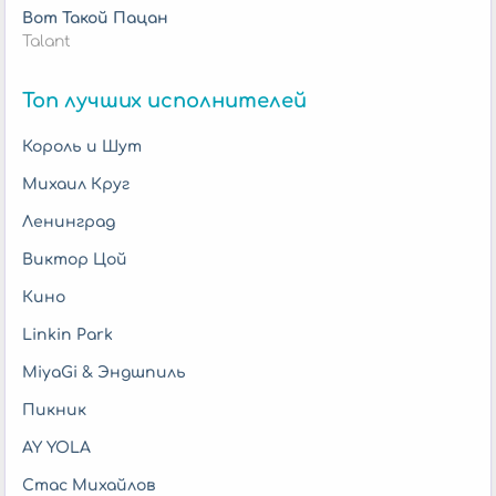
Вот Такой Пацан
Talant
Топ лучших исполнителей
Король и Шут
Михаил Круг
Ленинград
Виктор Цой
Кино
Linkin Park
MiyaGi & Эндшпиль
Пикник
AY YOLA
Стас Михайлов