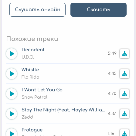
Слушать онлайн
Скачать
Похожие треки
Decadent
5:49
U.D.O.
Whistle
4:45
Flo Rida
I Won't Let You Go
4:70
Snow Patrol
Stay The Night (Feat. Hayley Williams)
4:37
Zedd
Prologue
1:16