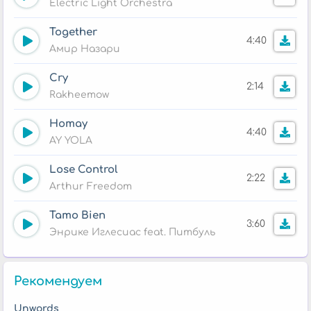
Electric Light Orchestra
Together
4:40
Амир Назари
Cry
2:14
Rakheemow
Homay
4:40
AY YOLA
Lose Control
2:22
Arthur Freedom
Tamo Bien
3:60
Энрике Иглесиас feat. Питбуль
Рекомендуем
Unwords