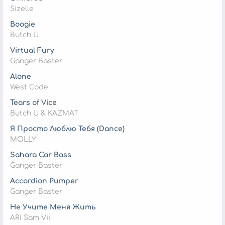
Sizelle
Boogie
Butch U
Virtual Fury
Ganger Baster
Alone
West Code
Tears of Vice
Butch U & KAZMAT
Я Просто Люблю Тебя (Dance)
MOLLY
Sahara Car Bass
Ganger Baster
Accordion Pumper
Ganger Baster
Не Учите Меня Жить
ARi Sam Vii