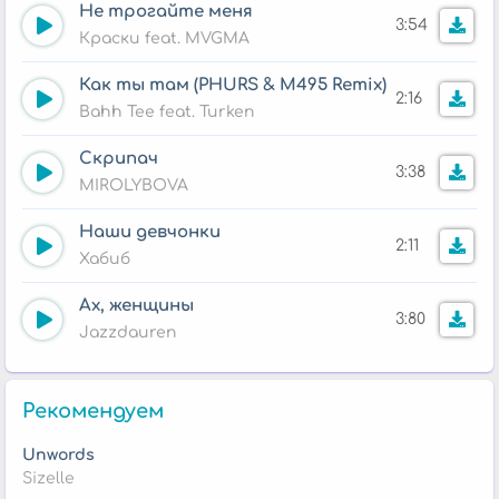
Не трогайте меня
3:54
Краски feat. MVGMA
Как ты там (PHURS & M495 Remix)
2:16
Bahh Tee feat. Turken
Скрипач
3:38
MIROLYBOVA
Наши девчонки
2:11
Хабиб
Ах, женщины
3:80
Jazzdauren
Рекомендуем
Unwords
Sizelle