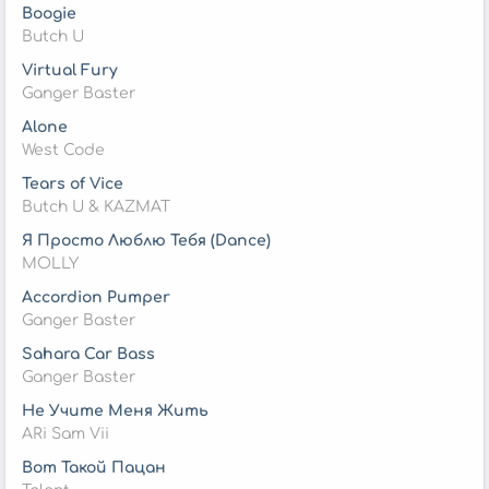
Boogie
Butch U
Virtual Fury
Ganger Baster
Alone
West Code
Tears of Vice
Butch U & KAZMAT
Я Просто Люблю Тебя (Dance)
MOLLY
Accordion Pumper
Ganger Baster
Sahara Car Bass
Ganger Baster
Не Учите Меня Жить
ARi Sam Vii
Вот Такой Пацан