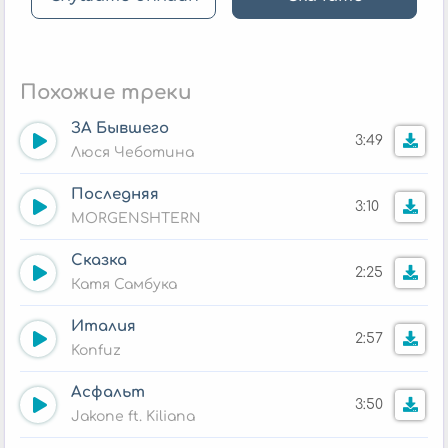
Похожие треки
ЗА Бывшего
3:49
Люся Чеботина
Последняя
3:10
MORGENSHTERN
Сказка
2:25
Катя Самбука
Италия
2:57
Konfuz
Асфальт
3:50
Jakone ft. Kiliana