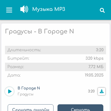
Музыка MP3
Градусы - В Городе N
Длительность:
3:20
Битрейт:
320 kbps
Размер:
7.72 МБ
Дата:
19.05.2025
В Городе N
3:20
Градусы
Слушать онлайн
Скачать