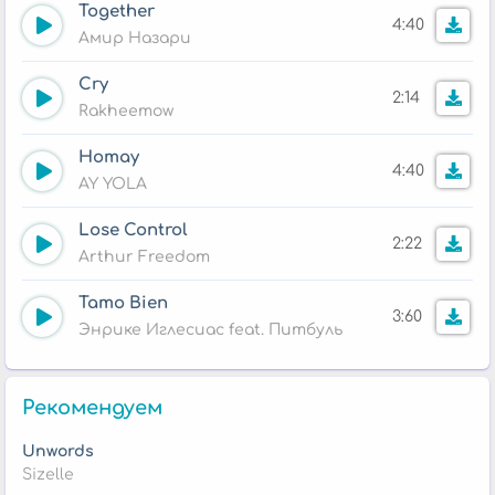
Together
4:40
Амир Назари
Cry
2:14
Rakheemow
Homay
4:40
AY YOLA
Lose Control
2:22
Arthur Freedom
Tamo Bien
3:60
Энрике Иглесиас feat. Питбуль
Рекомендуем
Unwords
Sizelle