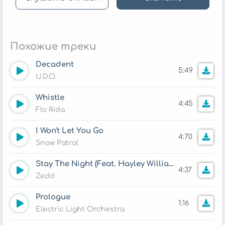
Похожие треки
Decadent
5:49
U.D.O.
Whistle
4:45
Flo Rida
I Won't Let You Go
4:70
Snow Patrol
Stay The Night (Feat. Hayley Williams)
4:37
Zedd
Prologue
1:16
Electric Light Orchestra