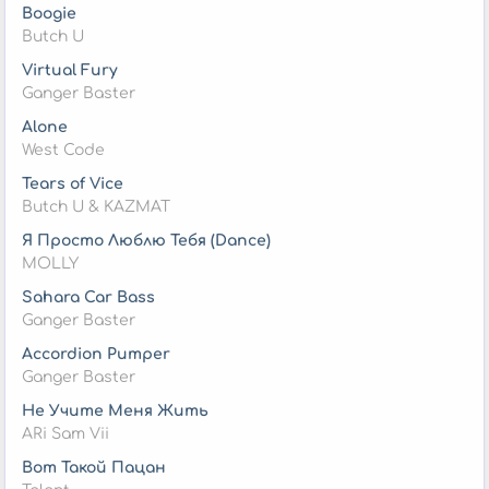
Boogie
Butch U
Virtual Fury
Ganger Baster
Alone
West Code
Tears of Vice
Butch U & KAZMAT
Я Просто Люблю Тебя (Dance)
MOLLY
Sahara Car Bass
Ganger Baster
Accordion Pumper
Ganger Baster
Не Учите Меня Жить
ARi Sam Vii
Вот Такой Пацан