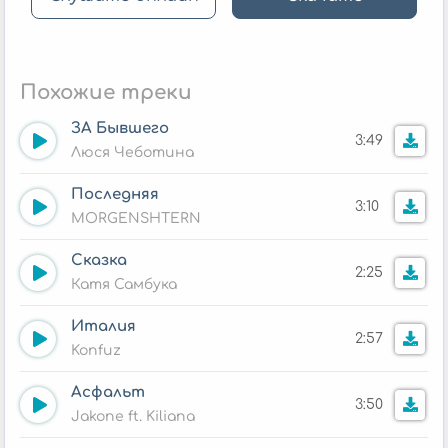
Похожие треки
ЗА Бывшего
3:49
Люся Чеботина
Последняя
3:10
MORGENSHTERN
Сказка
2:25
Катя Самбука
Италия
2:57
Konfuz
Асфальт
3:50
Jakone ft. Kiliana