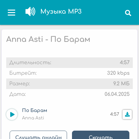
Музыка MP3
Anna Asti - По Барам
Длительность:
4:57
Битрейт:
320 kbps
Размер:
9.2 МБ
Дата:
06.04.2025
По Барам
4:57
Anna Asti
Слушать онлайн
Скачать