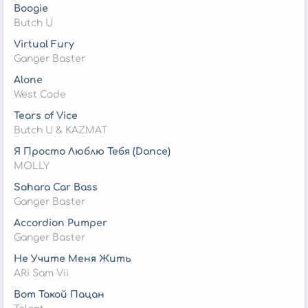
Boogie
Butch U
Virtual Fury
Ganger Baster
Alone
West Code
Tears of Vice
Butch U & KAZMAT
Я Просто Люблю Тебя (Dance)
MOLLY
Sahara Car Bass
Ganger Baster
Accordion Pumper
Ganger Baster
Не Учите Меня Жить
ARi Sam Vii
Вот Такой Пацан