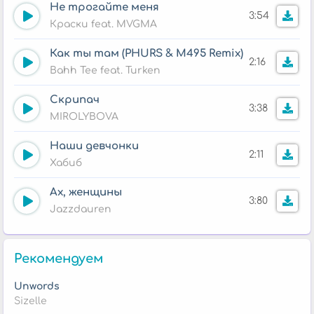
Не трогайте меня
3:54
Краски feat. MVGMA
Как ты там (PHURS & M495 Remix)
2:16
Bahh Tee feat. Turken
Скрипач
3:38
MIROLYBOVA
Наши девчонки
2:11
Хабиб
Ах, женщины
3:80
Jazzdauren
Рекомендуем
Unwords
Sizelle