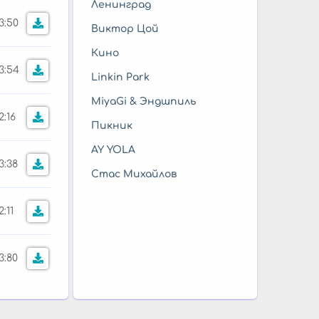
Ленинград
3:50
Виктор Цой
Кино
3:54
Linkin Park
MiyaGi & Эндшпиль
2:16
Пикник
AY YOLA
3:38
Стас Михайлов
2:11
3:80