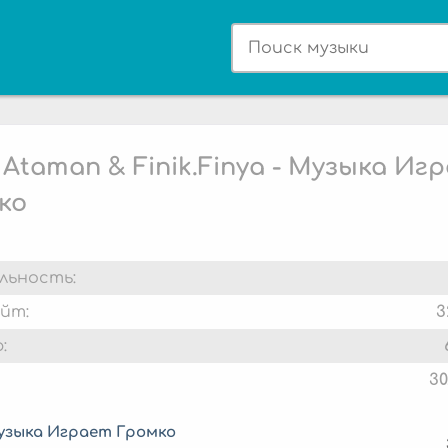
 Ataman & Finik.Finya - Музыка Иг
ко
льность:
йт:
3
:
30
узыка Играет Громко