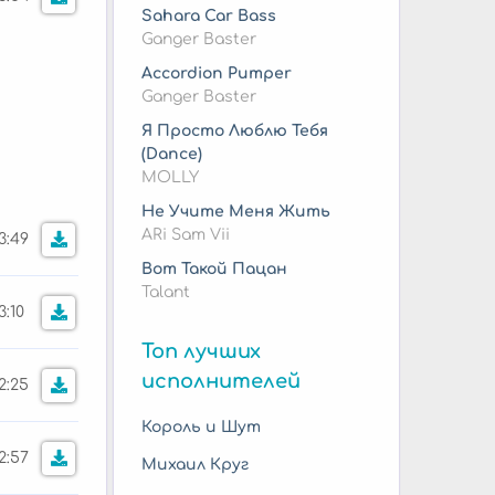
Sahara Car Bass
Ganger Baster
Accordion Pumper
Ganger Baster
Я Просто Люблю Тебя
(Dance)
MOLLY
Не Учите Меня Жить
ARi Sam Vii
3:49
Вот Такой Пацан
Talant
3:10
Топ лучших
исполнителей
2:25
Король и Шут
2:57
Михаил Круг