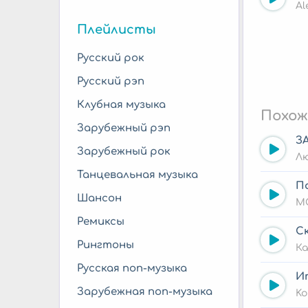
Al
Плейлисты
Русский рок
Русский рэп
Клубная музыка
Похож
Зарубежный рэп
З
Зарубежный рок
Л
Танцевальная музыка
П
Шансон
M
Ремиксы
С
Рингтоны
Ка
Русская поп-музыка
И
Зарубежная поп-музыка
Ko