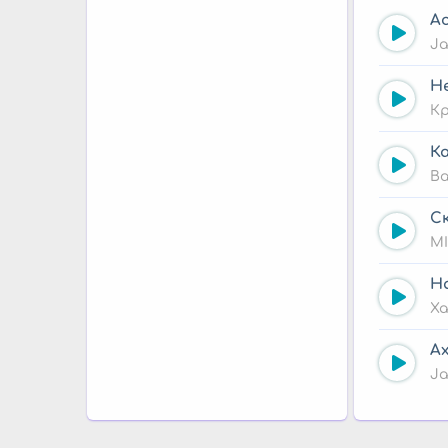
А
Ja
Н
Кр
Ка
Ba
С
M
Н
Х
А
Ja