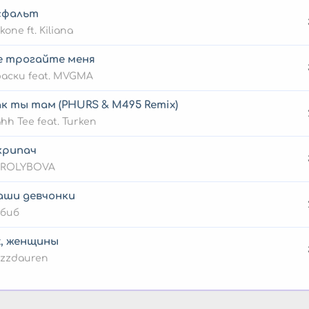
сфальт
kone ft. Kiliana
е трогайте меня
аски feat. MVGMA
к ты там (PHURS & M495 Remix)
hh Tee feat. Turken
крипач
IROLYBOVA
аши девчонки
абиб
х, женщины
zzdauren