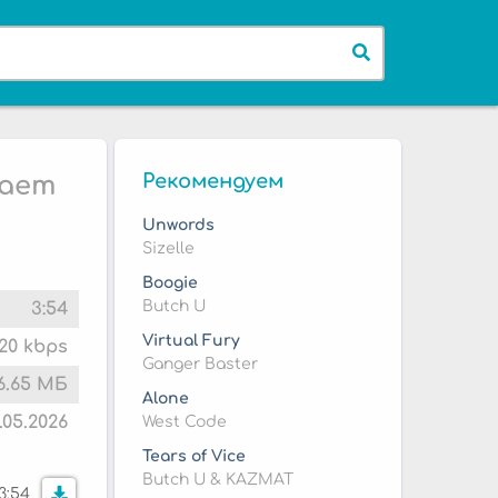
Рекомендуем
рает
Unwords
Sizelle
Boogie
Butch U
3:54
Virtual Fury
20 kbps
Ganger Baster
6.65 МБ
Alone
.05.2026
West Code
Tears of Vice
Butch U & KAZMAT
3:54