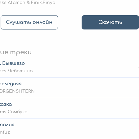
eks Ataman & Finik.Finya
Слушать онлайн
Скачать
ие треки
А Бывшего
юся Чеботина
оследняя
ORGENSHTERN
казка
тя Самбука
талия
nfuz