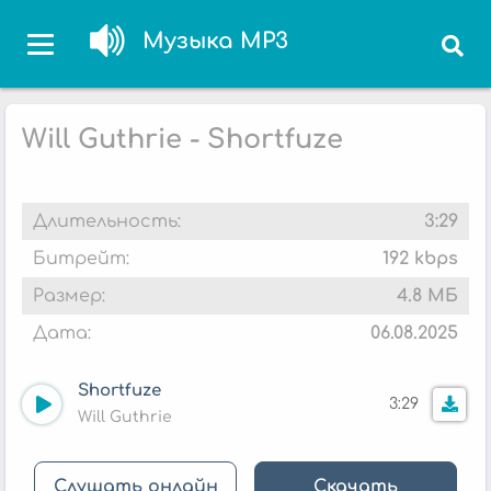
Музыка MP3
Will Guthrie - Shortfuze
Длительность:
3:29
Битрейт:
192 kbps
Размер:
4.8 МБ
Дата:
06.08.2025
Shortfuze
3:29
Will Guthrie
Слушать онлайн
Скачать