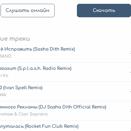
Слушать онлайн
Скачать
ие треки
ё Исправить (Sasha Dith Remix)
BAND
гахит (S.p.l.a.s.h. Radio Remix)
rito
0 (Ivan Spell Remix)
OWA
много Рекламы (DJ Sasha Dith Official Remix)
нтаж & Clan Soprano
путалась (Rocket Fun Club Remix)