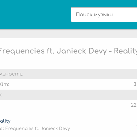
Frequencies ft. Janieck Devy - Realit
льность:
йт:
3
:
22
ality
st Frequencies ft. Janieck Devy