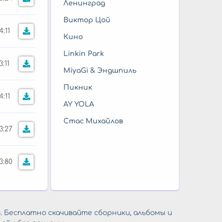
Ленинград
Виктор Цой
4:11
Кино
Linkin Park
3:11
MiyaGi & Эндшпиль
Пикник
4:11
AY YOLA
Стас Михайлов
3:27
3:80
. Бесплатно скачивайте сборники, альбомы и