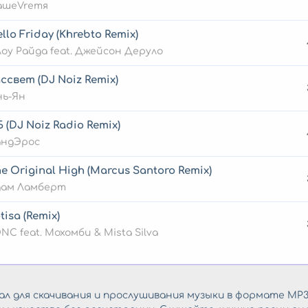
ашеVremя
llo Friday (Khrebto Remix)
оу Райда feat. Джейсон Деруло
ссвет (DJ Noiz Remix)
нь-Ян
 (DJ Noiz Radio Remix)
андЭрос
e Original High (Marcus Santoro Remix)
дам Ламберт
tisa (Remix)
NC feat. Мохомби & Mista Silva
л для скачивания и прослушивания музыки в формате MP3