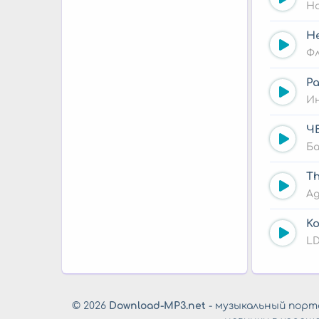
Н
He
Фл
Ра
И
ЧБ
Б
Th
А
Ko
LD
© 2026
Download-MP3.net
- музыкальный порта