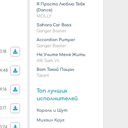
Я Просто Люблю Тебя
(Dance)
MOLLY
Sahara Car Bass
Ganger Baster
Accordion Pumper
Ganger Baster
3:18
Не Учите Меня Жить
ARi Sam Vii
Вот Такой Пацан
4:48
Talant
4:16
Топ лучших
исполнителей
3:17
Король и Шут
Михаил Круг
3:24