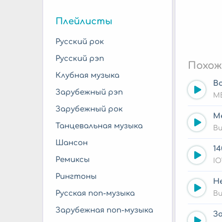
Плейлисты
Русский рок
Русский рэп
Похож
Клубная музыка
Вс
Зарубежный рэп
M
Зарубежный рок
Ме
Танцевальная музыка
Bu
Шансон
14
Ремиксы
I
Рингтоны
Не
Русская поп-музыка
Ви
Зарубежная поп-музыка
За