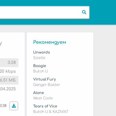
Рекомендуем
y
Unwords
Sizelle
3:38
Boogie
20 kbps
Butch U
Virtual Fury
6.51 МБ
Ganger Baster
.04.2025
Alone
West Code
3:38
Tears of Vice
Butch U & KAZMAT