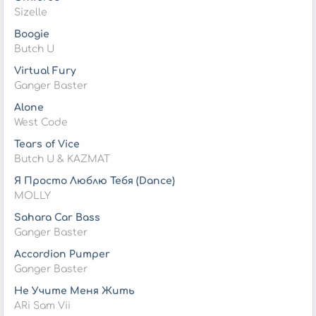
Sizelle
Boogie
Butch U
Virtual Fury
Ganger Baster
Alone
West Code
Tears of Vice
Butch U & KAZMAT
Я Просто Люблю Тебя (Dance)
MOLLY
Sahara Car Bass
Ganger Baster
Accordion Pumper
Ganger Baster
Не Учите Меня Жить
ARi Sam Vii