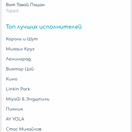
Вот Такой Пацан
Talant
Топ лучших исполнителей
Король и Шут
Михаил Круг
Ленинград
Виктор Цой
Кино
Linkin Park
MiyaGi & Эндшпиль
Пикник
AY YOLA
Стас Михайлов