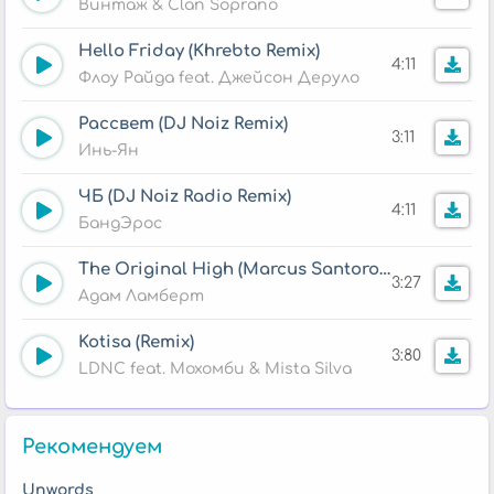
Винтаж & Clan Soprano
Hello Friday (Khrebto Remix)
4:11
Флоу Райда feat. Джейсон Деруло
Рассвет (DJ Noiz Remix)
3:11
Инь-Ян
ЧБ (DJ Noiz Radio Remix)
4:11
БандЭрос
The Original High (Marcus Santoro Remix)
3:27
Адам Ламберт
Kotisa (Remix)
3:80
LDNC feat. Мохомби & Mista Silva
Рекомендуем
Unwords