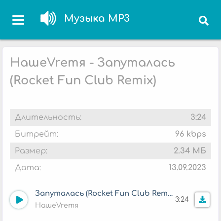
Музыка MP3
НашеVremя - Запуталась
(Rocket Fun Club Remix)
Длительность:
3:24
Битрейт:
96 kbps
Размер:
2.34 МБ
Дата:
13.09.2023
Запуталась (Rocket Fun Club Remix)
3:24
НашеVremя