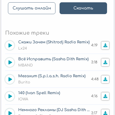
Слушать онлайн
Скачать
Похожие треки
Скажи Зачем (Shitrodj Radio Remix)
4:19
Lx24
Всё Исправить (Sasha Dith Remix)
3:18
MBAND
Мегахит (S.p.l.a.s.h. Radio Remix)
4:48
Burito
140 (Ivan Spell Remix)
4:16
IOWA
Немного Рекламы (DJ Sasha Dith Official Remix)
3:17