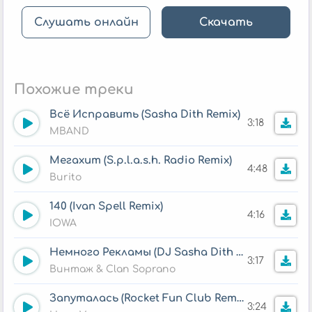
Слушать онлайн
Скачать
Похожие треки
Всё Исправить (Sasha Dith Remix)
3:18
MBAND
Мегахит (S.p.l.a.s.h. Radio Remix)
4:48
Burito
140 (Ivan Spell Remix)
4:16
IOWA
Немного Рекламы (DJ Sasha Dith Official Remix)
3:17
Винтаж & Clan Soprano
Запуталась (Rocket Fun Club Remix)
3:24