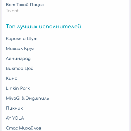
Вот Такой Пацан
Talant
Топ лучших исполнителей
Король и Шут
Михаил Круг
Ленинград
Виктор Цой
Кино
Linkin Park
MiyaGi & Эндшпиль
Пикник
AY YOLA
Стас Михайлов