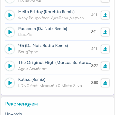
НашеVremя
Hello Friday (Khrebto Remix)
4:11
Флоу Райда feat. Джейсон Деруло
Рассвет (DJ Noiz Remix)
3:11
Инь-Ян
ЧБ (DJ Noiz Radio Remix)
4:11
БандЭрос
The Original High (Marcus Santoro Remix)
3:27
Адам Ламберт
Kotisa (Remix)
3:80
LDNC feat. Мохомби & Mista Silva
Рекомендуем
Unwords