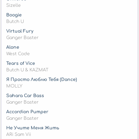
Sizelle
Boogie
Butch U
Virtual Fury
Ganger Baster
Alone
West Code
Tears of Vice
Butch U & KAZMAT
Я Просто Люблю Тебя (Dance)
MOLLY
Sahara Car Bass
Ganger Baster
Accordion Pumper
Ganger Baster
Не Учите Меня Жить
ARi Sam Vii