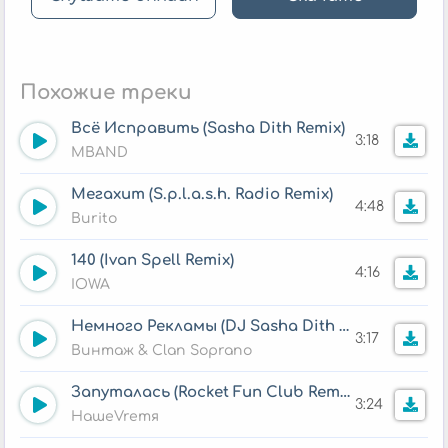
Похожие треки
Всё Исправить (Sasha Dith Remix)
3:18
MBAND
Мегахит (S.p.l.a.s.h. Radio Remix)
4:48
Burito
140 (Ivan Spell Remix)
4:16
IOWA
Немного Рекламы (DJ Sasha Dith Official Remix)
3:17
Винтаж & Clan Soprano
Запуталась (Rocket Fun Club Remix)
3:24
НашеVremя