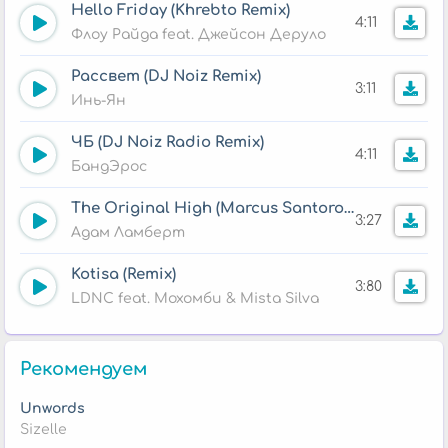
Hello Friday (Khrebto Remix)
4:11
Флоу Райда feat. Джейсон Деруло
Рассвет (DJ Noiz Remix)
3:11
Инь-Ян
ЧБ (DJ Noiz Radio Remix)
4:11
БандЭрос
The Original High (Marcus Santoro Remix)
3:27
Адам Ламберт
Kotisa (Remix)
3:80
LDNC feat. Мохомби & Mista Silva
Рекомендуем
Unwords
Sizelle