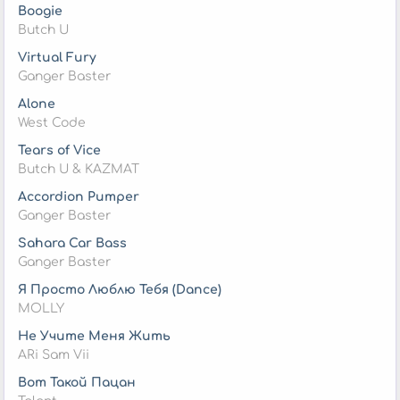
Boogie
Butch U
Virtual Fury
Ganger Baster
Alone
West Code
Tears of Vice
Butch U & KAZMAT
Accordion Pumper
Ganger Baster
Sahara Car Bass
Ganger Baster
Я Просто Люблю Тебя (Dance)
MOLLY
Не Учите Меня Жить
ARi Sam Vii
Вот Такой Пацан