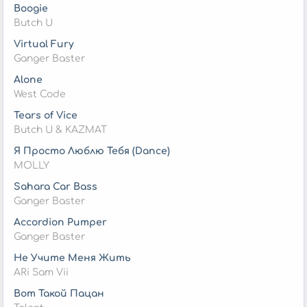
Boogie
Butch U
Virtual Fury
Ganger Baster
Alone
West Code
Tears of Vice
Butch U & KAZMAT
Я Просто Люблю Тебя (Dance)
MOLLY
Sahara Car Bass
Ganger Baster
Accordion Pumper
Ganger Baster
Не Учите Меня Жить
ARi Sam Vii
Вот Такой Пацан