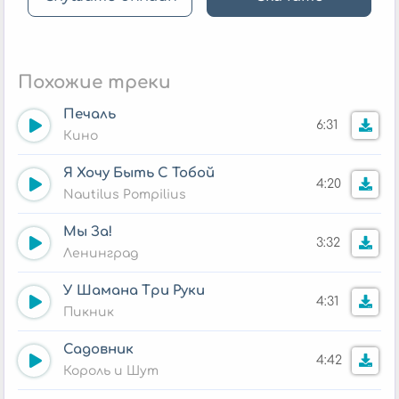
Похожие треки
Печаль
6:31
Кино
Я Хочу Быть С Тобой
4:20
Nautilus Pompilius
Мы За!
3:32
Ленинград
У Шамана Три Руки
4:31
Пикник
Садовник
4:42
Король и Шут