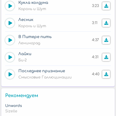
Кукла колдуна
3:23
Король и Шут
Лесник
3:11
Король и Шут
В Питере пить
4:37
Ленинград
Лайки
4:31
Би-2
Последнее признание
4:40
Смысловые Галлюцинации
Рекомендуем
Unwords
Sizelle