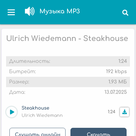
Музыка MP3
Ulrich Wiedemann - Steakhouse
Длительность:
1:24
Битрейт:
192 kbps
Размер:
1.93 МБ
Дата:
13.07.2025
Steakhouse
1:24
Ulrich Wiedemann
Слушать онлайн
Скачать