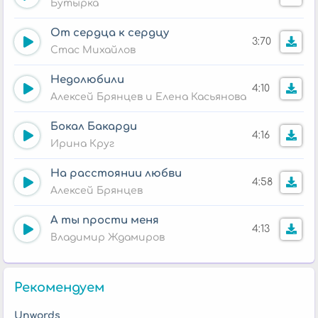
Бутырка
От сердца к сердцу
3:70
Стас Михайлов
Недолюбили
4:10
Алексей Брянцев и Елена Касьянова
Бокал Бакарди
4:16
Ирина Круг
На расстоянии любви
4:58
Алексей Брянцев
А ты прости меня
4:13
Владимир Ждамиров
Рекомендуем
Unwords