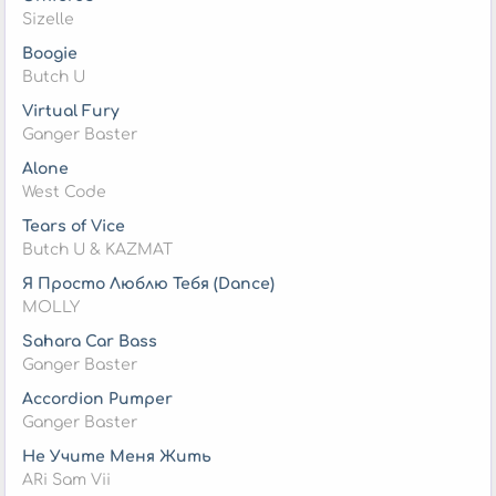
Sizelle
Boogie
Butch U
Virtual Fury
Ganger Baster
Alone
West Code
Tears of Vice
Butch U & KAZMAT
Я Просто Люблю Тебя (Dance)
MOLLY
Sahara Car Bass
Ganger Baster
Accordion Pumper
Ganger Baster
Не Учите Меня Жить
ARi Sam Vii