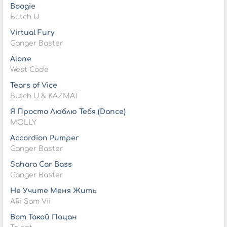
Boogie
Butch U
Virtual Fury
Ganger Baster
Alone
West Code
Tears of Vice
Butch U & KAZMAT
Я Просто Люблю Тебя (Dance)
MOLLY
Accordion Pumper
Ganger Baster
Sahara Car Bass
Ganger Baster
Не Учите Меня Жить
ARi Sam Vii
Вот Такой Пацан