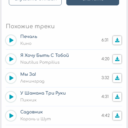
Похожие треки
Печаль
6:31
Кино
Я Хочу Быть С Тобой
4:20
Nautilus Pompilius
Мы За!
3:32
Ленинград
У Шамана Три Руки
4:31
Пикник
Садовник
4:42
Король и Шут