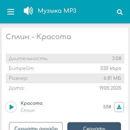
Музыка MP3
Сплин - Красота
Длительность:
3:58
Битрейт:
320 kbps
Размер:
6.81 МБ
Дата:
19.05.2025
Красота
3:58
Сплин
Слушать онлайн
Скачать