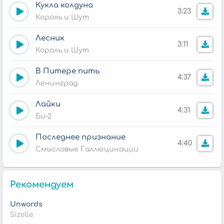
Кукла колдуна
3:23
Король и Шут
Лесник
3:11
Король и Шут
В Питере пить
4:37
Ленинград
Лайки
4:31
Би-2
Последнее признание
4:40
Смысловые Галлюцинации
Рекомендуем
Unwords
Sizelle