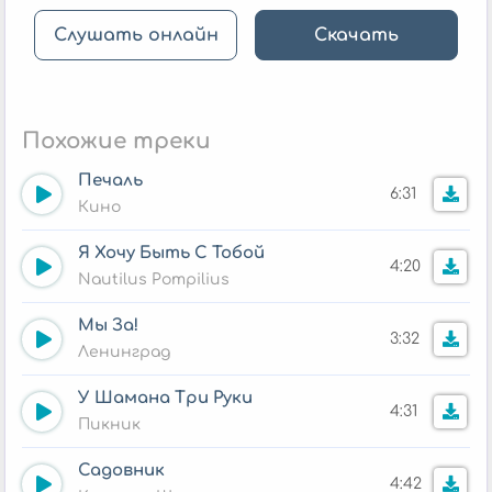
Слушать онлайн
Скачать
Похожие треки
Печаль
6:31
Кино
Я Хочу Быть С Тобой
4:20
Nautilus Pompilius
Мы За!
3:32
Ленинград
У Шамана Три Руки
4:31
Пикник
Садовник
4:42