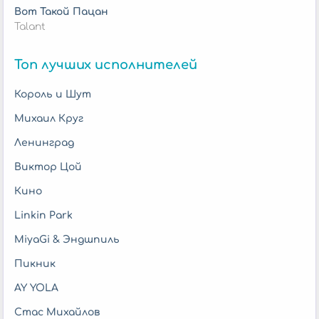
Вот Такой Пацан
Talant
Топ лучших исполнителей
Король и Шут
Михаил Круг
Ленинград
Виктор Цой
Кино
Linkin Park
MiyaGi & Эндшпиль
Пикник
AY YOLA
Стас Михайлов