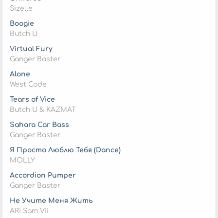
Sizelle
Boogie
Butch U
Virtual Fury
Ganger Baster
Alone
West Code
Tears of Vice
Butch U & KAZMAT
Sahara Car Bass
Ganger Baster
Я Просто Люблю Тебя (Dance)
MOLLY
Accordion Pumper
Ganger Baster
Не Учите Меня Жить
ARi Sam Vii