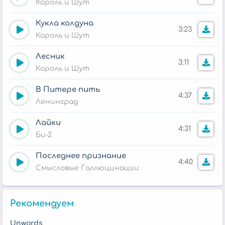
Король и Шут
Кукла колдуна
3:23
Король и Шут
Лесник
3:11
Король и Шут
В Питере пить
4:37
Ленинград
Лайки
4:31
Би-2
Последнее признание
4:40
Смысловые Галлюцинации
Рекомендуем
Unwords