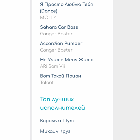
Я Просто Люблю Тебя
(Dance)
MOLLY
Sahara Car Bass
Ganger Baster
Accordion Pumper
Ganger Baster
Не Учите Меня Жить
ARi Sam Vii
Вот Такой Пацан
Talant
Топ лучших
исполнителей
Король и Шут
Михаил Круг