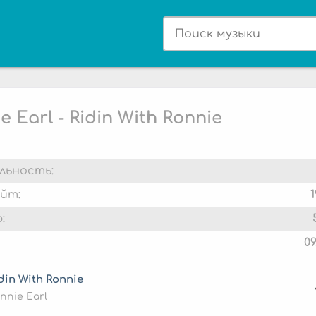
e Earl - Ridin With Ronnie
льность:
йт:
:
09
din With Ronnie
nnie Earl