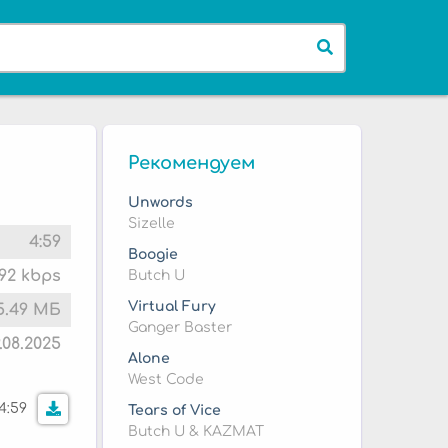
Рекомендуем
Unwords
Sizelle
4:59
Boogie
192 kbps
Butch U
Virtual Fury
5.49 МБ
Ganger Baster
.08.2025
Alone
West Code
4:59
Tears of Vice
Butch U & KAZMAT