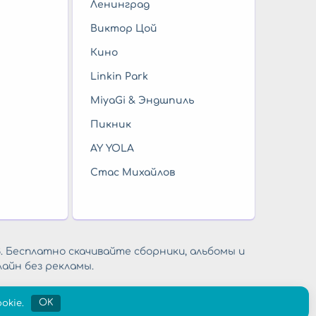
Ленинград
Виктор Цой
Кино
Linkin Park
MiyaGi & Эндшпиль
Пикник
AY YOLA
Стас Михайлов
. Бесплатно скачивайте сборники, альбомы и
айн без рекламы.
okie.
OK