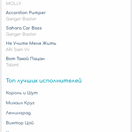
MOLLY
Accordion Pumper
Ganger Baster
Sahara Car Bass
Ganger Baster
Не Учите Меня Жить
ARi Sam Vii
Вот Такой Пацан
Talant
Топ лучших исполнителей
Король и Шут
Михаил Круг
Ленинград
Виктор Цой