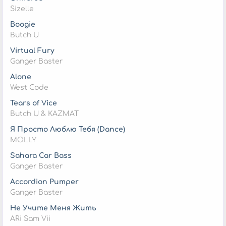
Sizelle
Boogie
Butch U
Virtual Fury
Ganger Baster
Alone
West Code
Tears of Vice
Butch U & KAZMAT
Я Просто Люблю Тебя (Dance)
MOLLY
Sahara Car Bass
Ganger Baster
Accordion Pumper
Ganger Baster
Не Учите Меня Жить
ARi Sam Vii