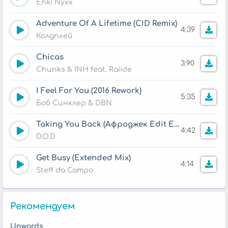
Enki Nyxx
Adventure Of A Lifetime (CID Remix)
4:39
Колдплей
Chicas
3:90
Chunks & INH feat. Raiide
I Feel For You (2016 Rework)
5:35
Боб Синклер & DBN
Taking You Back (Афроджек Edit Extended)
4:42
D.O.D
Get Busy (Extended Mix)
4:14
Steff da Campo
Рекомендуем
Unwords