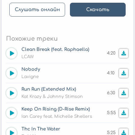
Слушать онлайн
Скачать
Похожие треки
Clean Break (feat. Raphaella)
4:20
LCAW
Nobody
4:10
Lavigne
Run Run (Extended Mix)
6:30
Kat Krazy & Johnny Stimson
Keep On Rising (D-Rise Remix)
5:55
Ian Carey feat. Michelle Shellers
Thc In The Water
5:25