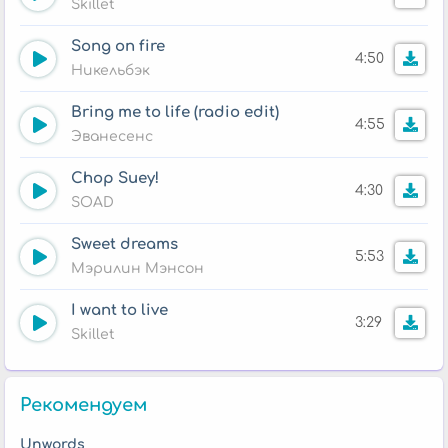
Skillet
Song on fire
4:50
Никельбэк
Bring me to life (radio edit)
4:55
Эванесенс
Chop Suey!
4:30
SOAD
Sweet dreams
5:53
Мэрилин Мэнсон
I want to live
3:29
Skillet
Рекомендуем
Unwords