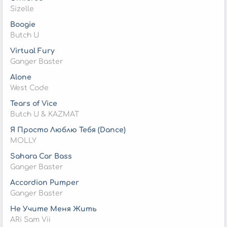
Sizelle
Boogie
Butch U
Virtual Fury
Ganger Baster
Alone
West Code
Tears of Vice
Butch U & KAZMAT
Я Просто Люблю Тебя (Dance)
MOLLY
Sahara Car Bass
Ganger Baster
Accordion Pumper
Ganger Baster
Не Учите Меня Жить
ARi Sam Vii