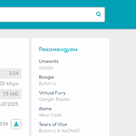
Рекомендуем
Unwords
Sizelle
3:24
Boogie
20 kbps
Butch U
Virtual Fury
7.8 МБ
Ganger Baster
3.07.2025
Alone
West Code
3:24
Tears of Vice
Butch U & KAZMAT