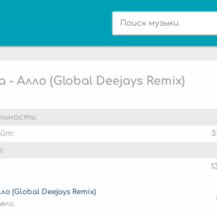
 - Алло (Global Deejays Remix)
льность:
йт:
3
:
1
ло (Global Deejays Remix)
вла