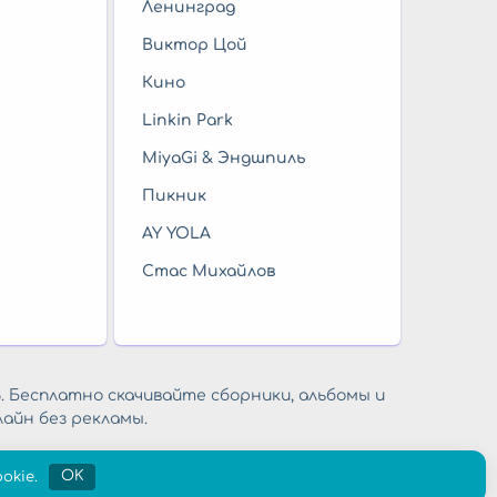
Ленинград
Виктор Цой
Кино
Linkin Park
MiyaGi & Эндшпиль
Пикник
AY YOLA
Стас Михайлов
. Бесплатно скачивайте сборники, альбомы и
айн без рекламы.
okie.
OK