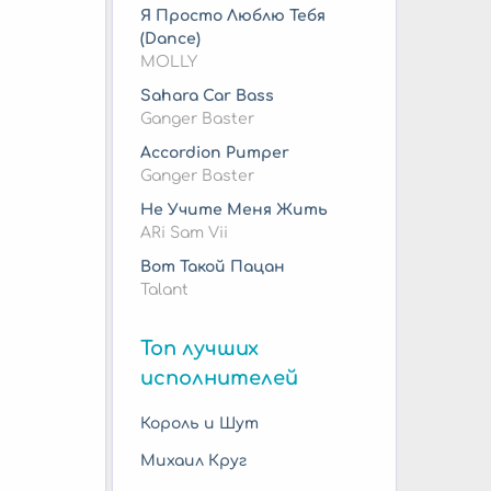
Я Просто Люблю Тебя
(Dance)
MOLLY
Sahara Car Bass
Ganger Baster
Accordion Pumper
Ganger Baster
Не Учите Меня Жить
ARi Sam Vii
Вот Такой Пацан
Talant
Топ лучших
исполнителей
Король и Шут
Михаил Круг