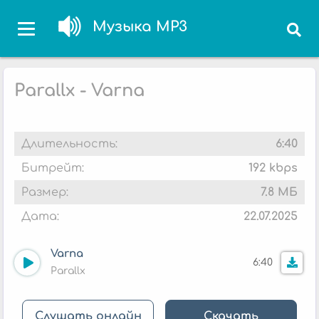
Музыка MP3
Parallx - Varna
Длительность:
6:40
Битрейт:
192 kbps
Размер:
7.8 МБ
Дата:
22.07.2025
Varna
6:40
Parallx
Слушать онлайн
Скачать