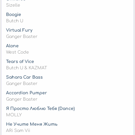
Sizelle
Boogie
Butch U
Virtual Fury
Ganger Baster
Alone
West Code
Tears of Vice
Butch U & KAZMAT
Sahara Car Bass
Ganger Baster
Accordion Pumper
Ganger Baster
Я Просто Люблю Тебя (Dance)
MOLLY
Не Учите Меня Жить
ARi Sam Vii