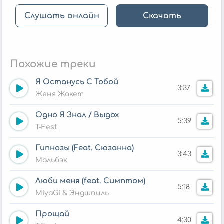
Слушать онлайн
Скачать
Похожие треки
Я Останусь С Тобой
3:37
Женя Жакет
Одно Я Знал / Выдох
5:39
T-Fest
Гипнозы (Feat. Сюзанна)
3:43
Мальбэк
Люби меня (feat. Симптом)
5:18
MiyaGi & Эндшпиль
Прощай
4:30