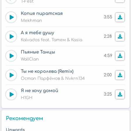
T-Fest
Копия пиратская
3:55
Mekhman
А я тебе душу
2:28
Kalvados feat. Татем & Kasia
Пьяные Танцы
4:59
WallClan
Ты не королева (Remix)
2:00
Остап Парфёнов & Nvkrn134
Я не хочу домой
3:25
H1GH
Рекомендуем
Unwords