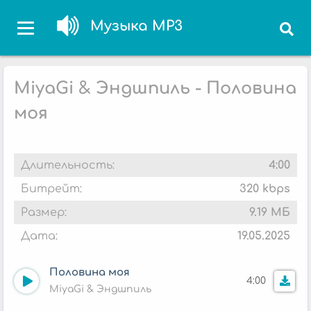
Музыка MP3
MiyaGi & Эндшпиль - Половина
моя
Длительность:
4:00
Битрейт:
320 kbps
Размер:
9.19 МБ
Дата:
19.05.2025
Половина моя
4:00
MiyaGi & Эндшпиль