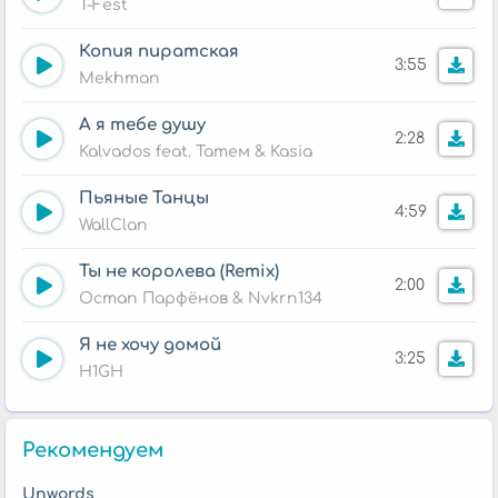
T-Fest
Копия пиратская
3:55
Mekhman
А я тебе душу
2:28
Kalvados feat. Татем & Kasia
Пьяные Танцы
4:59
WallClan
Ты не королева (Remix)
2:00
Остап Парфёнов & Nvkrn134
Я не хочу домой
3:25
H1GH
Рекомендуем
Unwords