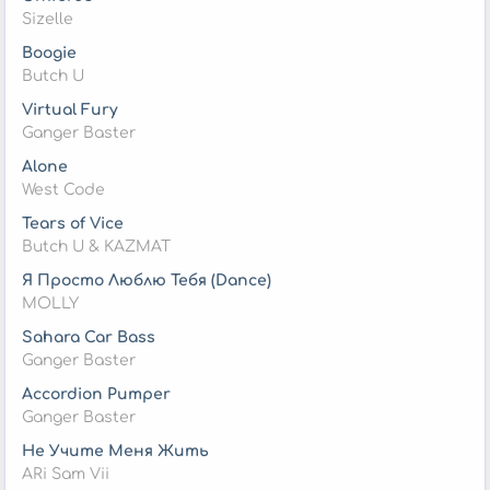
Sizelle
Boogie
Butch U
Virtual Fury
Ganger Baster
Alone
West Code
Tears of Vice
Butch U & KAZMAT
Я Просто Люблю Тебя (Dance)
MOLLY
Sahara Car Bass
Ganger Baster
Accordion Pumper
Ganger Baster
Не Учите Меня Жить
ARi Sam Vii