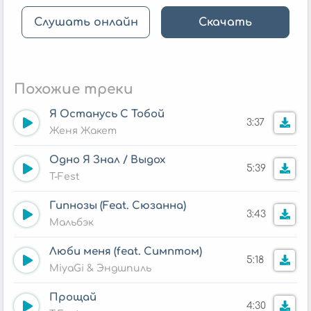
Слушать онлайн
Скачать
Похожие треки
Я Останусь С Тобой
3:37
Женя Жакет
Одно Я Знал / Выдох
5:39
T-Fest
Гипнозы (Feat. Сюзанна)
3:43
Мальбэк
Люби меня (feat. Симптом)
5:18
MiyaGi & Эндшпиль
Прощай
4:30