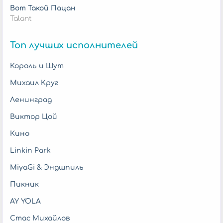
Вот Такой Пацан
Talant
Топ лучших исполнителей
Король и Шут
Михаил Круг
Ленинград
Виктор Цой
Кино
Linkin Park
MiyaGi & Эндшпиль
Пикник
AY YOLA
Стас Михайлов