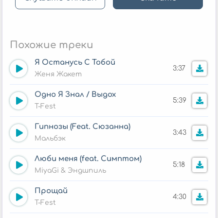
Похожие треки
Я Останусь С Тобой
3:37
Женя Жакет
Одно Я Знал / Выдох
5:39
T-Fest
Гипнозы (Feat. Сюзанна)
3:43
Мальбэк
Люби меня (feat. Симптом)
5:18
MiyaGi & Эндшпиль
Прощай
4:30
T-Fest