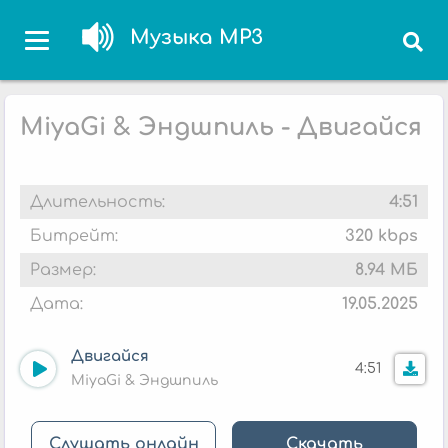
Музыка MP3
MiyaGi & Эндшпиль - Двигайся
Длительность:
4:51
Битрейт:
320 kbps
Размер:
8.94 МБ
Дата:
19.05.2025
Двигайся
4:51
MiyaGi & Эндшпиль
Слушать онлайн
Скачать