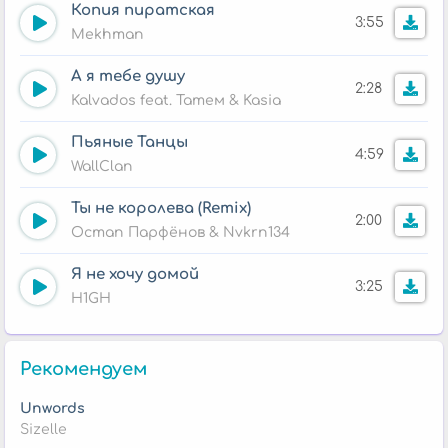
Копия пиратская
3:55
Mekhman
А я тебе душу
2:28
Kalvados feat. Татем & Kasia
Пьяные Танцы
4:59
WallClan
Ты не королева (Remix)
2:00
Остап Парфёнов & Nvkrn134
Я не хочу домой
3:25
H1GH
Рекомендуем
Unwords
Sizelle