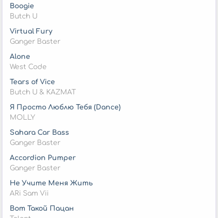
Boogie
Butch U
Virtual Fury
Ganger Baster
Alone
West Code
Tears of Vice
Butch U & KAZMAT
Я Просто Люблю Тебя (Dance)
MOLLY
Sahara Car Bass
Ganger Baster
Accordion Pumper
Ganger Baster
Не Учите Меня Жить
ARi Sam Vii
Вот Такой Пацан