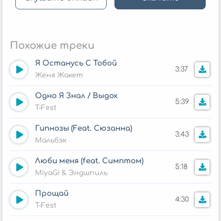
Похожие треки
Я Останусь С Тобой
3:37
Женя Жакет
Одно Я Знал / Выдох
5:39
T-Fest
Гипнозы (Feat. Сюзанна)
3:43
Мальбэк
Люби меня (feat. Симптом)
5:18
MiyaGi & Эндшпиль
Прощай
4:30
T-Fest