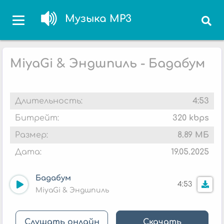
Музыка MP3
MiyaGi & Эндшпиль - Бадабум
Длительность:
4:53
Битрейт:
320 kbps
Размер:
8.89 МБ
Дата:
19.05.2025
Бадабум
4:53
MiyaGi & Эндшпиль
Слушать онлайн
Скачать