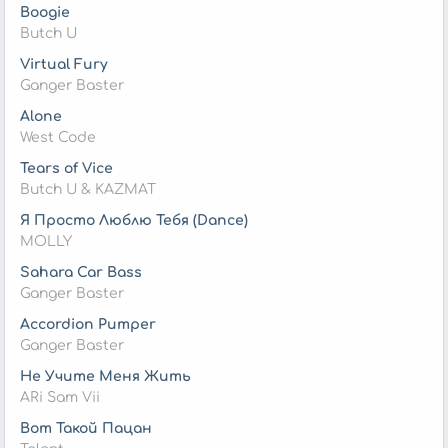
Boogie
Butch U
Virtual Fury
Ganger Baster
Alone
West Code
Tears of Vice
Butch U & KAZMAT
Я Просто Люблю Тебя (Dance)
MOLLY
Sahara Car Bass
Ganger Baster
Accordion Pumper
Ganger Baster
Не Учите Меня Жить
ARi Sam Vii
Вот Такой Пацан