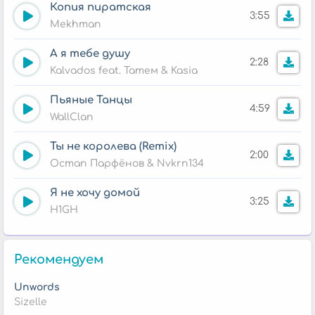
Копия пиратская
3:55
Mekhman
А я тебе душу
2:28
Kalvados feat. Татем & Kasia
Пьяные Танцы
4:59
WallClan
Ты не королева (Remix)
2:00
Остап Парфёнов & Nvkrn134
Я не хочу домой
3:25
H1GH
Рекомендуем
Unwords
Sizelle