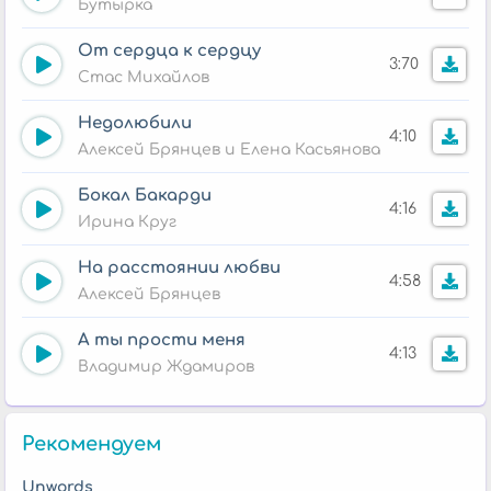
Бутырка
От сердца к сердцу
3:70
Стас Михайлов
Недолюбили
4:10
Алексей Брянцев и Елена Касьянова
Бокал Бакарди
4:16
Ирина Круг
На расстоянии любви
4:58
Алексей Брянцев
А ты прости меня
4:13
Владимир Ждамиров
Рекомендуем
Unwords