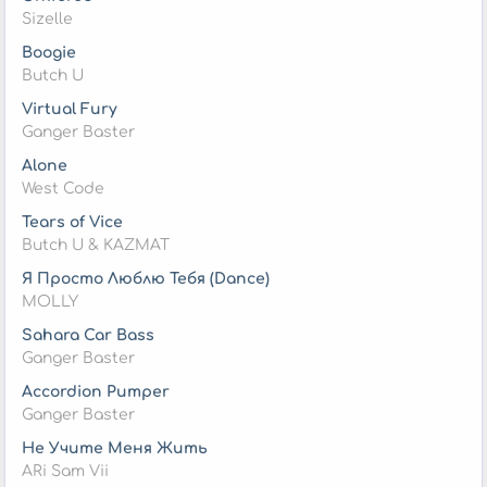
Sizelle
Boogie
Butch U
Virtual Fury
Ganger Baster
Alone
West Code
Tears of Vice
Butch U & KAZMAT
Я Просто Люблю Тебя (Dance)
MOLLY
Sahara Car Bass
Ganger Baster
Accordion Pumper
Ganger Baster
Не Учите Меня Жить
ARi Sam Vii