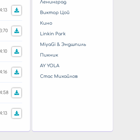
Ленинград
4:13
Виктор Цой
Кино
3:70
Linkin Park
MiyaGi & Эндшпиль
4:10
Пикник
AY YOLA
4:16
Стас Михайлов
4:58
4:13