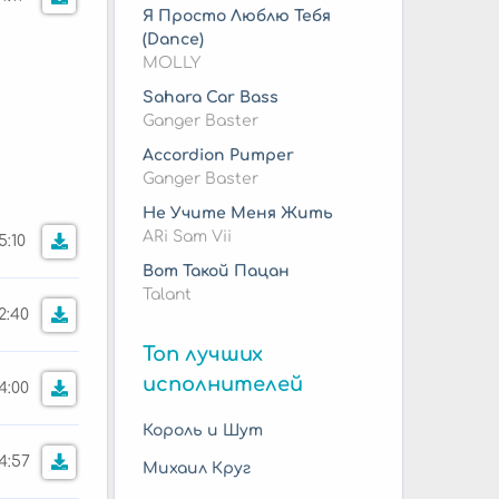
Я Просто Люблю Тебя
(Dance)
MOLLY
Sahara Car Bass
Ganger Baster
Accordion Pumper
Ganger Baster
Не Учите Меня Жить
ARi Sam Vii
5:10
Вот Такой Пацан
Talant
2:40
Топ лучших
исполнителей
4:00
Король и Шут
4:57
Михаил Круг