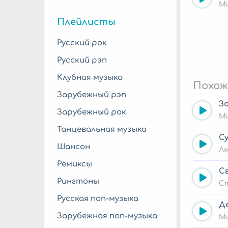
Ми
Плейлисты
Русский рок
Русский рэп
Клубная музыка
Похож
Зарубежный рэп
З
Зарубежный рок
Ми
Танцевальная музыка
Су
Шансон
Л
Ремиксы
С
Рингтоны
С
Русская поп-музыка
Де
Зарубежная поп-музыка
Ми