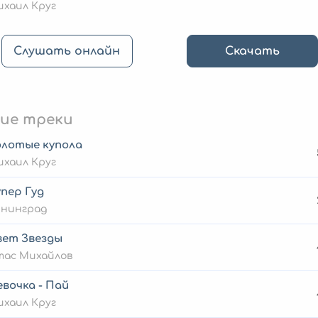
хаил Круг
Слушать онлайн
Скачать
ие треки
олотые купола
хаил Круг
пер Гуд
енинград
вет Звезды
тас Михайлов
вочка - Пай
хаил Круг