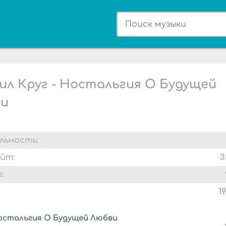
ил Круг - Ностальгия О Будущей
и
льность:
йт:
3
:
1
остальгия О Будущей Любви