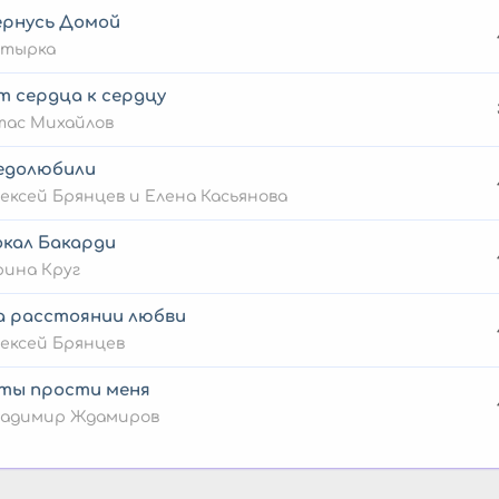
ернусь Домой
утырка
т сердца к сердцу
тас Михайлов
едолюбили
ексей Брянцев и Елена Касьянова
окал Бакарди
ина Круг
а расстоянии любви
ексей Брянцев
 ты прости меня
ладимир Ждамиров