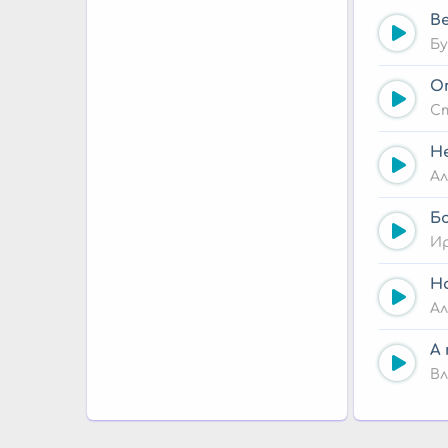
В
Б
О
С
Н
Ал
Б
Ир
Н
Ал
А
В