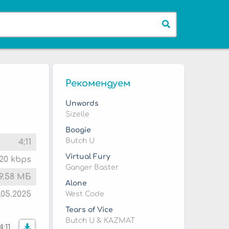
Рекомендуем
Unwords
Sizelle
Boogie
Butch U
4:11
Virtual Fury
20 kbps
Ganger Baster
9.58 МБ
Alone
9.05.2025
West Code
Tears of Vice
Butch U & KAZMAT
4:11