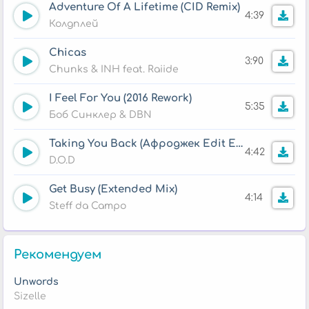
Adventure Of A Lifetime (CID Remix)
4:39
Колдплей
Chicas
3:90
Chunks & INH feat. Raiide
I Feel For You (2016 Rework)
5:35
Боб Синклер & DBN
Taking You Back (Афроджек Edit Extended)
4:42
D.O.D
Get Busy (Extended Mix)
4:14
Steff da Campo
Рекомендуем
Unwords
Sizelle