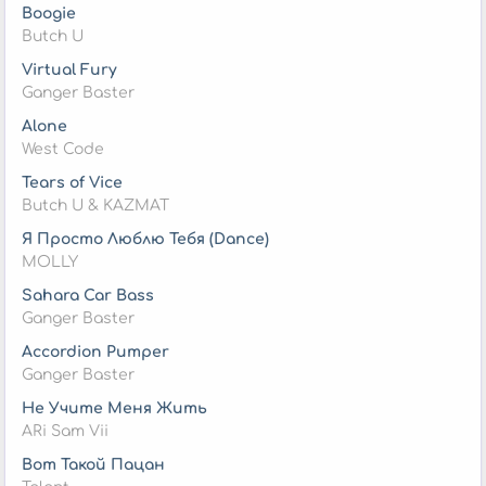
Boogie
Butch U
Virtual Fury
Ganger Baster
Alone
West Code
Tears of Vice
Butch U & KAZMAT
Я Просто Люблю Тебя (Dance)
MOLLY
Sahara Car Bass
Ganger Baster
Accordion Pumper
Ganger Baster
Не Учите Меня Жить
ARi Sam Vii
Вот Такой Пацан