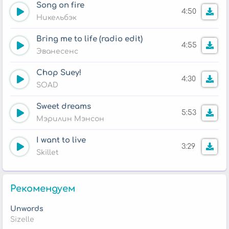
Song on fire
4:50
Никельбэк
Bring me to life (radio edit)
4:55
Эванесенс
Chop Suey!
4:30
SOAD
Sweet dreams
5:53
Мэрилин Мэнсон
I want to live
3:29
Skillet
Рекомендуем
Unwords
Sizelle