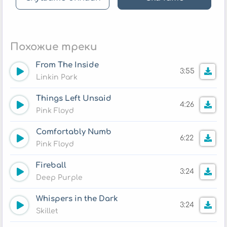
Похожие треки
From The Inside
3:55
Linkin Park
Things Left Unsaid
4:26
Pink Floyd
Comfortably Numb
6:22
Pink Floyd
Fireball
3:24
Deep Purple
Whispers in the Dark
3:24
Skillet