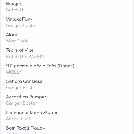
Boogie
Butch U
Virtual Fury
Ganger Baster
Alone
West Code
Tears of Vice
Butch U & KAZMAT
Я Просто Люблю Тебя (Dance)
MOLLY
Sahara Car Bass
Ganger Baster
Accordion Pumper
Ganger Baster
Не Учите Меня Жить
ARi Sam Vii
Вот Такой Пацан