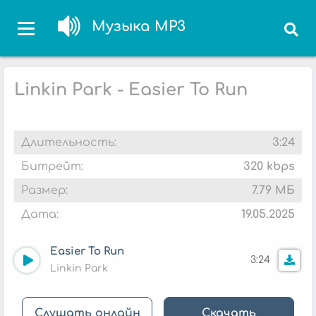
Музыка MP3
Linkin Park - Easier To Run
Длительность:
3:24
Битрейт:
320 kbps
Размер:
7.79 МБ
Дата:
19.05.2025
Easier To Run
3:24
Linkin Park
Слушать онлайн
Скачать