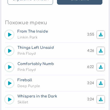
Похожие треки
From The Inside
3:55
Linkin Park
Things Left Unsaid
4:26
Pink Floyd
Comfortably Numb
6:22
Pink Floyd
Fireball
3:24
Deep Purple
Whispers in the Dark
3:24
Skillet