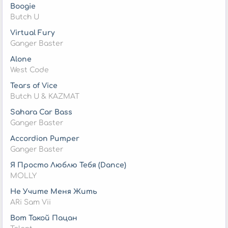
Boogie
Butch U
Virtual Fury
Ganger Baster
Alone
West Code
Tears of Vice
Butch U & KAZMAT
Sahara Car Bass
Ganger Baster
Accordion Pumper
Ganger Baster
Я Просто Люблю Тебя (Dance)
MOLLY
Не Учите Меня Жить
ARi Sam Vii
Вот Такой Пацан