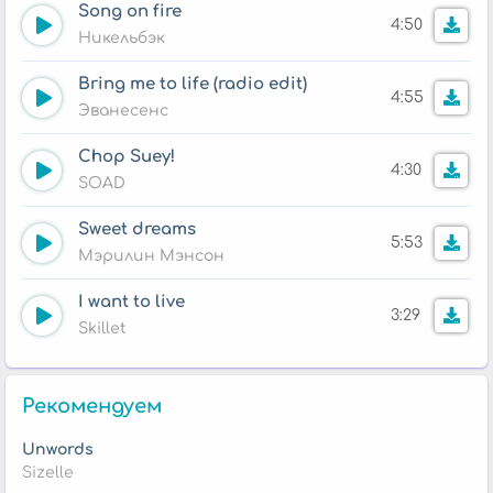
Song on fire
4:50
Никельбэк
Bring me to life (radio edit)
4:55
Эванесенс
Chop Suey!
4:30
SOAD
Sweet dreams
5:53
Мэрилин Мэнсон
I want to live
3:29
Skillet
Рекомендуем
Unwords
Sizelle