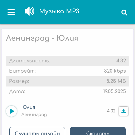
Музыка MP3
Ленинград - Юлия
Длительность:
4:32
Битрейт:
320 kbps
Размер:
8.25 МБ
Дата:
19.05.2025
Юлия
4:32
Ленинград
Слушать онлайн
Скачать