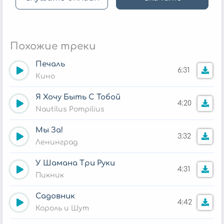
Похожие треки
Печаль
6:31
Кино
Я Хочу Быть С Тобой
4:20
Nautilus Pompilius
Мы За!
3:32
Ленинград
У Шамана Три Руки
4:31
Пикник
Садовник
4:42
Король и Шут