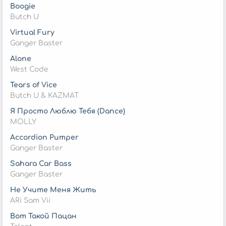
Boogie
Butch U
Virtual Fury
Ganger Baster
Alone
West Code
Tears of Vice
Butch U & KAZMAT
Я Просто Люблю Тебя (Dance)
MOLLY
Accordion Pumper
Ganger Baster
Sahara Car Bass
Ganger Baster
Не Учите Меня Жить
ARi Sam Vii
Вот Такой Пацан