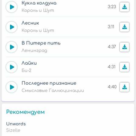
Кукла колдуна
3:23
Король и Шут
Лесник
3:11
Король и Шут
В Питере пить
4:37
Ленинград
Лайки
4:31
Би-2
Последнее признание
4:40
Смысловые Галлюцинации
Рекомендуем
Unwords
Sizelle