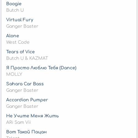
Boogie
Butch U
Virtual Fury
Ganger Baster
Alone
West Code
Tears of Vice
Butch U & KAZMAT
Я Просто Люблю Тебя (Dance)
MOLLY
Sahara Car Bass
Ganger Baster
Accordion Pumper
Ganger Baster
Не Учите Меня Жить
ARi Sam Vii
Вот Такой Пацан