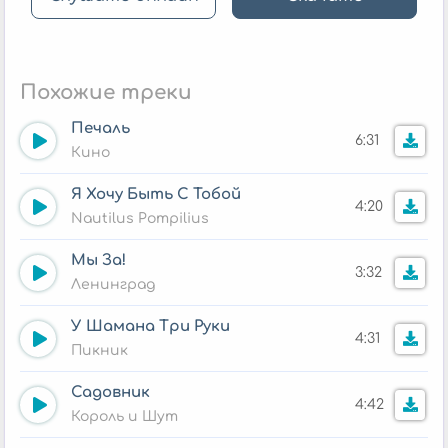
Похожие треки
Печаль
6:31
Кино
Я Хочу Быть С Тобой
4:20
Nautilus Pompilius
Мы За!
3:32
Ленинград
У Шамана Три Руки
4:31
Пикник
Садовник
4:42
Король и Шут