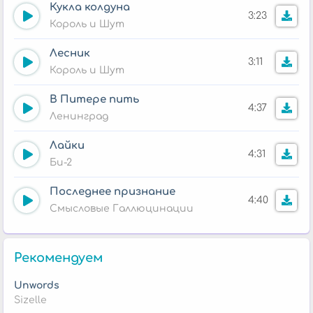
Кукла колдуна
3:23
Король и Шут
Лесник
3:11
Король и Шут
В Питере пить
4:37
Ленинград
Лайки
4:31
Би-2
Последнее признание
4:40
Смысловые Галлюцинации
Рекомендуем
Unwords
Sizelle