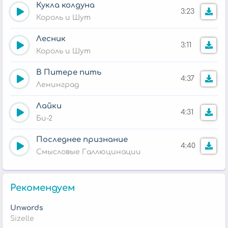
Кукла колдуна
3:23
Король и Шут
Лесник
3:11
Король и Шут
В Питере пить
4:37
Ленинград
Лайки
4:31
Би-2
Последнее признание
4:40
Смысловые Галлюцинации
Рекомендуем
Unwords
Sizelle