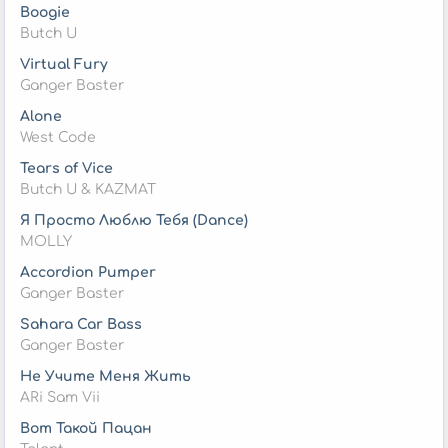
Boogie
Butch U
Virtual Fury
Ganger Baster
Alone
West Code
Tears of Vice
Butch U & KAZMAT
Я Просто Люблю Тебя (Dance)
MOLLY
Accordion Pumper
Ganger Baster
Sahara Car Bass
Ganger Baster
Не Учите Меня Жить
ARi Sam Vii
Вот Такой Пацан