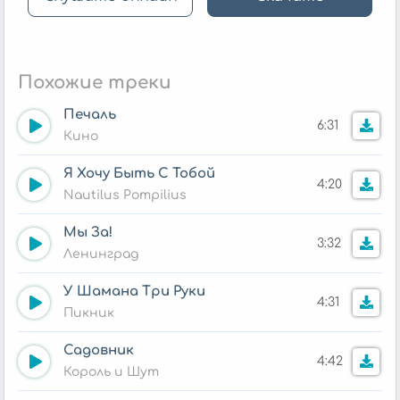
Похожие треки
Печаль
6:31
Кино
Я Хочу Быть С Тобой
4:20
Nautilus Pompilius
Мы За!
3:32
Ленинград
У Шамана Три Руки
4:31
Пикник
Садовник
4:42
Король и Шут