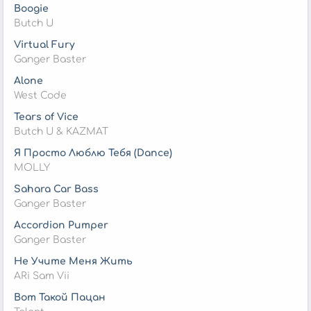
Boogie
Butch U
Virtual Fury
Ganger Baster
Alone
West Code
Tears of Vice
Butch U & KAZMAT
Я Просто Люблю Тебя (Dance)
MOLLY
Sahara Car Bass
Ganger Baster
Accordion Pumper
Ganger Baster
Не Учите Меня Жить
ARi Sam Vii
Вот Такой Пацан