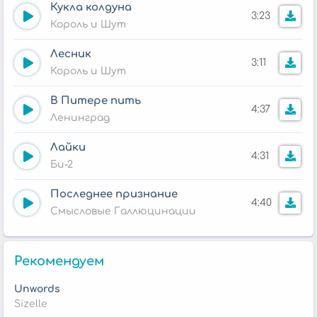
Кукла колдуна
3:23
Король и Шут
Лесник
3:11
Король и Шут
В Питере пить
4:37
Ленинград
Лайки
4:31
Би-2
Последнее признание
4:40
Смысловые Галлюцинации
Рекомендуем
Unwords
Sizelle