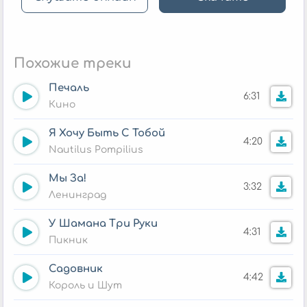
Похожие треки
Печаль
6:31
Кино
Я Хочу Быть С Тобой
4:20
Nautilus Pompilius
Мы За!
3:32
Ленинград
У Шамана Три Руки
4:31
Пикник
Садовник
4:42
Король и Шут