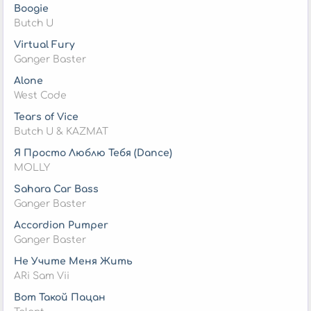
Boogie
Butch U
Virtual Fury
Ganger Baster
Alone
West Code
Tears of Vice
Butch U & KAZMAT
Я Просто Люблю Тебя (Dance)
MOLLY
Sahara Car Bass
Ganger Baster
Accordion Pumper
Ganger Baster
Не Учите Меня Жить
ARi Sam Vii
Вот Такой Пацан