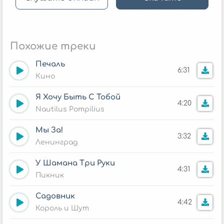
Похожие треки
Печаль
6:31
Кино
Я Хочу Быть С Тобой
4:20
Nautilus Pompilius
Мы За!
3:32
Ленинград
У Шамана Три Руки
4:31
Пикник
Садовник
4:42
Король и Шут