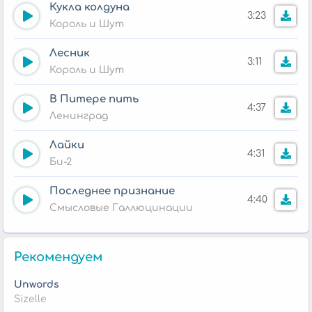
Кукла колдуна
3:23
Король и Шут
Лесник
3:11
Король и Шут
В Питере пить
4:37
Ленинград
Лайки
4:31
Би-2
Последнее признание
4:40
Смысловые Галлюцинации
Рекомендуем
Unwords
Sizelle