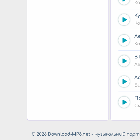
Ко
Ку
Ко
Л
Ко
В
Л
Л
Би
П
С
© 2026
Download-MP3.net
- музыкальный порта