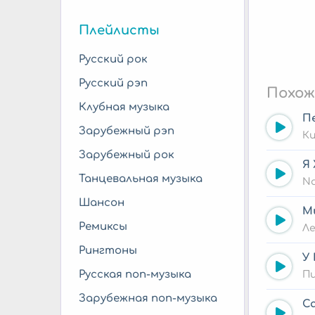
Плейлисты
Русский рок
Русский рэп
Похож
Клубная музыка
П
Зарубежный рэп
К
Зарубежный рок
Я 
Танцевальная музыка
Na
Шансон
М
Ремиксы
Л
Рингтоны
У
Русская поп-музыка
П
Зарубежная поп-музыка
С