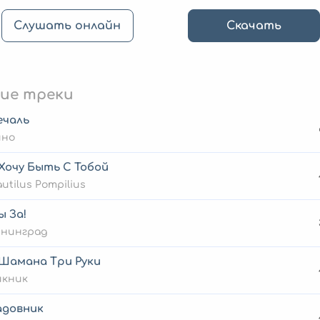
Слушать онлайн
Скачать
ие треки
ечаль
ино
Хочу Быть С Тобой
utilus Pompilius
ы За!
енинград
 Шамана Три Руки
икник
адовник