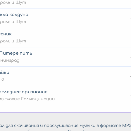
роль и Шут
кла колдуна
роль и Шут
есник
роль и Шут
 Питере пить
енинград
айки
-2
оследнее признание
мысловые Галлюцинации
л для скачивания и прослушивания музыки в формате MP3