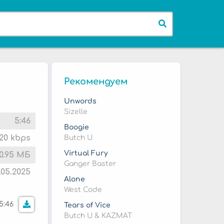
Рекомендуем
Unwords
Sizelle
5:46
Boogie
20 kbps
Butch U
Virtual Fury
10.95 МБ
Ganger Baster
9.05.2025
Alone
West Code
5:46
Tears of Vice
Butch U & KAZMAT