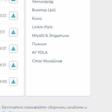
Ленинград
Виктор Цой
3:23
Кино
Linkin Park
3:11
MiyaGi & Эндшпиль
Пикник
4:37
AY YOLA
Стас Михайлов
4:31
4:40
. Бесплатно скачивайте сборники, альбомы и