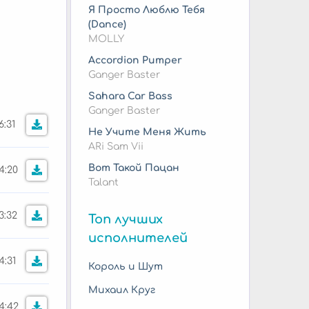
Я Просто Люблю Тебя
(Dance)
MOLLY
Accordion Pumper
Ganger Baster
Sahara Car Bass
Ganger Baster
6:31
Не Учите Меня Жить
ARi Sam Vii
Вот Такой Пацан
4:20
Talant
3:32
Топ лучших
исполнителей
4:31
Король и Шут
Михаил Круг
4:42