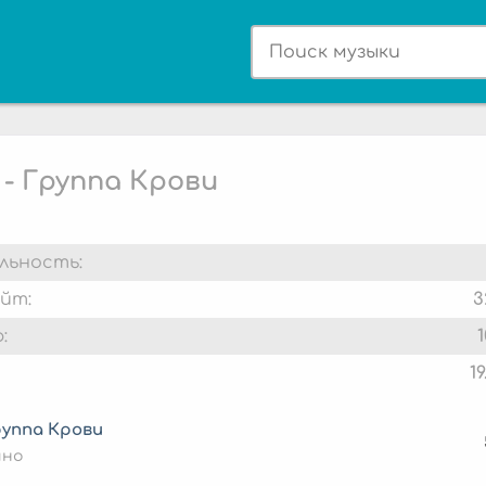
 - Группа Крови
льность:
йт:
3
:
1
руппа Крови
ино