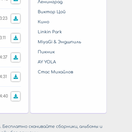
Ленинград
Виктор Цой
3:23
Кино
Linkin Park
3:11
MiyaGi & Эндшпиль
Пикник
4:37
AY YOLA
Стас Михайлов
4:31
4:40
. Бесплатно скачивайте сборники, альбомы и