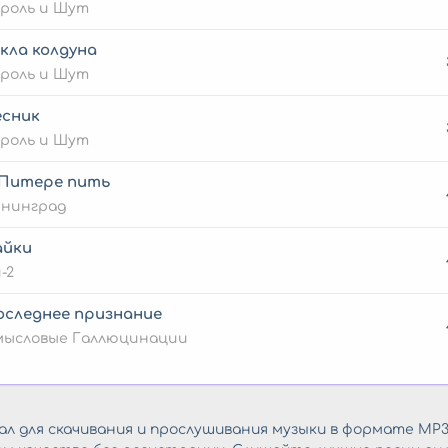
роль и Шут
кла колдуна
роль и Шут
есник
роль и Шут
 Питере пить
енинград
айки
-2
оследнее признание
мысловые Галлюцинации
л для скачивания и прослушивания музыки в формате MP3