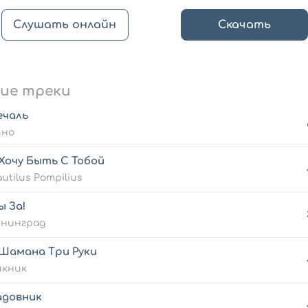
Слушать онлайн
Скачать
ие треки
ечаль
ино
Хочу Быть С Тобой
utilus Pompilius
ы За!
енинград
 Шамана Три Руки
икник
адовник