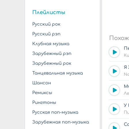
Плейлисты
Русский рок
Русский рэп
Похож
Клубная музыка
П
Зарубежный рэп
К
Зарубежный рок
Я 
Танцевальная музыка
Na
Шансон
М
Ремиксы
Л
Рингтоны
У
Русская поп-музыка
П
Зарубежная поп-музыка
С