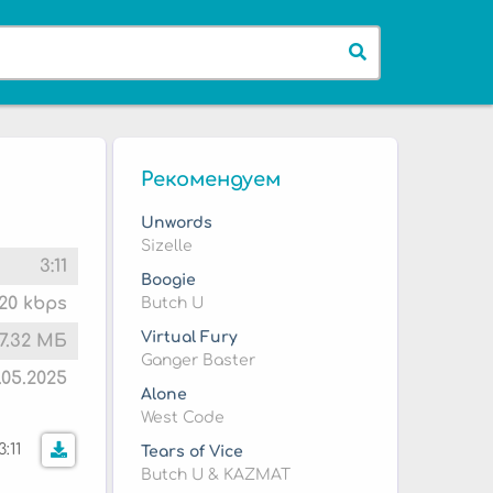
Рекомендуем
Unwords
Sizelle
3:11
Boogie
20 kbps
Butch U
Virtual Fury
7.32 МБ
Ganger Baster
9.05.2025
Alone
West Code
3:11
Tears of Vice
Butch U & KAZMAT