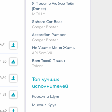
Я Просто Люблю Тебя
(Dance)
MOLLY
Sahara Car Bass
Ganger Baster
Accordion Pumper
Ganger Baster
6:31
Не Учите Меня Жить
ARi Sam Vii
Вот Такой Пацан
4:20
Talant
3:32
Топ лучших
исполнителей
4:31
Король и Шут
Михаил Круг
4:42