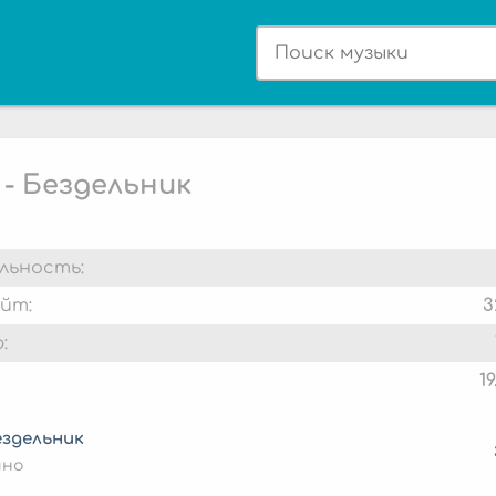
 - Бездельник
льность:
йт:
3
:
1
ездельник
ино