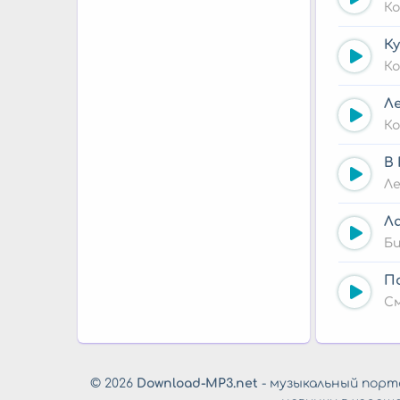
Ко
Ку
Ко
Л
Ко
В
Л
Л
Би
П
С
© 2026
Download-MP3.net
- музыкальный порта