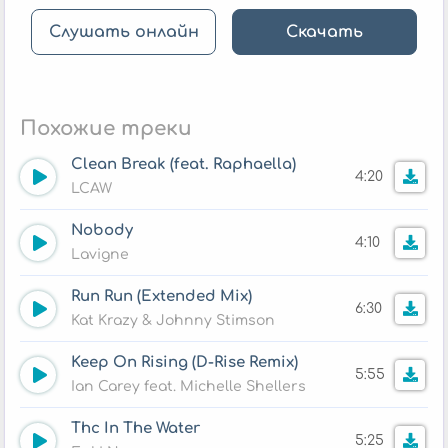
Слушать онлайн
Скачать
Похожие треки
Clean Break (feat. Raphaella)
4:20
LCAW
Nobody
4:10
Lavigne
Run Run (Extended Mix)
6:30
Kat Krazy & Johnny Stimson
Keep On Rising (D-Rise Remix)
5:55
Ian Carey feat. Michelle Shellers
Thc In The Water
5:25