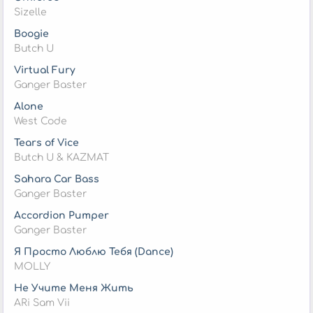
Sizelle
Boogie
Butch U
Virtual Fury
Ganger Baster
Alone
West Code
Tears of Vice
Butch U & KAZMAT
Sahara Car Bass
Ganger Baster
Accordion Pumper
Ganger Baster
Я Просто Люблю Тебя (Dance)
MOLLY
Не Учите Меня Жить
ARi Sam Vii