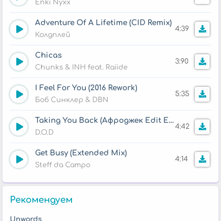
Enki Nyxx
Adventure Of A Lifetime (CID Remix)
4:39
Колдплей
Chicas
3:90
Chunks & INH feat. Raiide
I Feel For You (2016 Rework)
5:35
Боб Синклер & DBN
Taking You Back (Афроджек Edit Extended)
4:42
D.O.D
Get Busy (Extended Mix)
4:14
Steff da Campo
Рекомендуем
Unwords