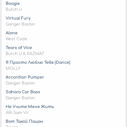
Boogie
Butch U
Virtual Fury
Ganger Baster
Alone
West Code
Tears of Vice
Butch U & KAZMAT
Я Просто Люблю Тебя (Dance)
MOLLY
Accordion Pumper
Ganger Baster
Sahara Car Bass
Ganger Baster
Не Учите Меня Жить
ARi Sam Vii
Вот Такой Пацан