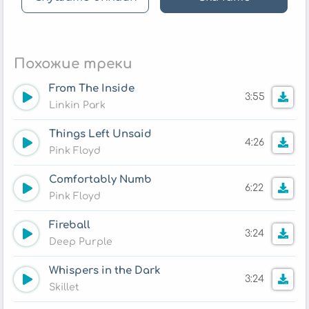
Похожие треки
From The Inside
3:55
Linkin Park
Things Left Unsaid
4:26
Pink Floyd
Comfortably Numb
6:22
Pink Floyd
Fireball
3:24
Deep Purple
Whispers in the Dark
3:24
Skillet