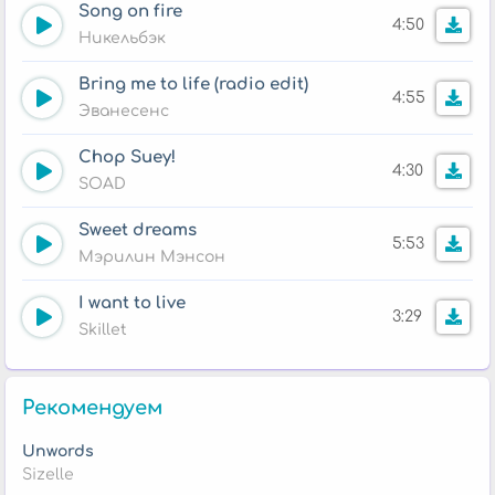
Song on fire
4:50
Никельбэк
Bring me to life (radio edit)
4:55
Эванесенс
Chop Suey!
4:30
SOAD
Sweet dreams
5:53
Мэрилин Мэнсон
I want to live
3:29
Skillet
Рекомендуем
Unwords
Sizelle