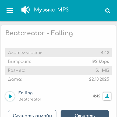
Музыка MP3
Beatcreator - Falling
Длительность:
4:42
Битрейт:
192 kbps
Размер:
5.1 МБ
Дата:
22.10.2025
Falling
4:42
Beatcreator
Слушать онлайн
Скачать